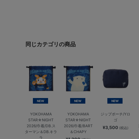
同じカテゴリの商品
NEW
NEW
NEW
YOKOHAMA
YOKOHAMA
ジップポーチ/Yロ
STAR☆NIGHT
STAR☆NIGHT
ゴ
2026/巾着/DB.ス
2026/巾着/BART
¥3,500
(税込)
ターマン＆DB.キラ
＆CHAPY
ラ