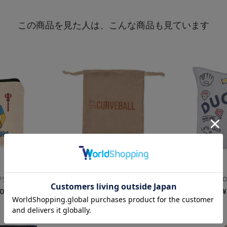
この商品を見た人は、こんな商品も見ています
/ラーメン
【+B】/スエード調巾着/カーブ
【+B】/DUGO
00
¥1,500
¥