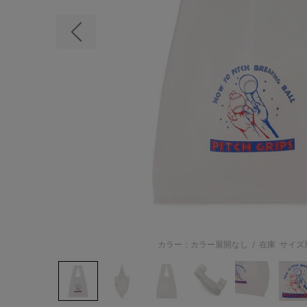
前の画像
カラー：カラー展開なし
/
在庫
サイズ