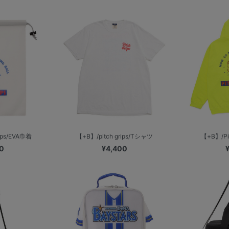
ips/EVA巾着
【+B】/pitch grips/Tシャツ
【+B】/Pit
0
¥4,400