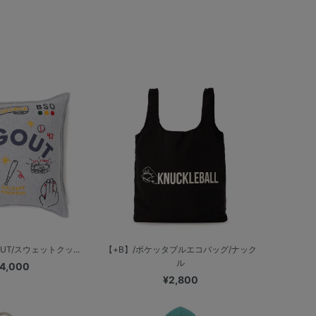
UT/スウェットクッ...
【+B】/ポケッタブルエコバッグ/ナック
ル
4,000
¥2,800