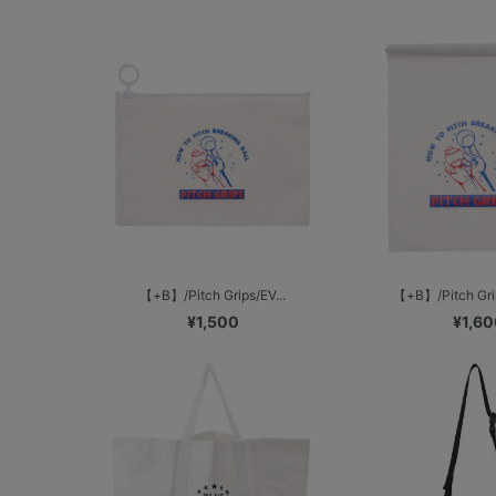
【+B】/Pitch Grips/EV...
【+B】/Pitch Gr
¥1,500
¥1,60