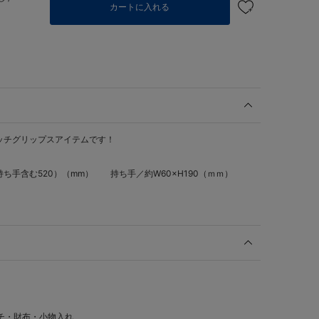
カートに入れる
ッチグリップスアイテムです！
持ち手含む520）（mm） 持ち手／約W60×H190（ｍｍ）
チ・財布・小物入れ