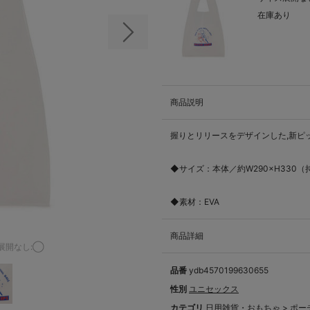
在庫あり
次の画像
商品説明
握りとリリースをデザインした,新ピ
◆サイズ：本体／約W290×H330（
◆素材：EVA
商品詳細
展開なし:◯
品番
ydb4570199630655
性別
ユニセックス
カテゴリ
日用雑貨・おもちゃ
>
ポー