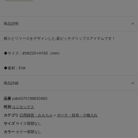
商品説明
握りとリリースをデザインした,新ピッチグリップスアイテムです！
◆サイズ：約W220×H150（mm）
◆素材：EVA
商品詳細
品番
ydb4570199630662
性別
ユニセックス
カテゴリ
日用雑貨・おもちゃ
>
ポーチ・財布・小物入れ
サイズ
サイズ展開なし
カラー
カラー展開なし