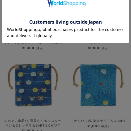
NEW
NEW
YOKOHAMA STAR☆NIGHT 2026/
ラフスタイル選手グッズ第3弾/フラ
ブラインドユニフォームデザイン巾着
ットポーチ
¥1,300
¥1,100
(税込)
(税込)
てぬぐい巾着/お面屋さん/DB.スター
てぬぐい巾着/花火/BART＆CHAPY
マン＆DB.キララ＆BART＆CHAPY
¥1,000
(税込)
¥1,000
(税込)