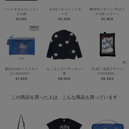
ハンドタオル/レジメン
【+B】/タイベックポ
幾何学パターン/平ポー
タル柄
ーチ
チ/DB.スター...
¥1,100
¥2,200
¥1,300
横浜DeNAベイスター
もこもこカーディガン/
【+B】/花札デザイン/
ズ×SNOOPY...
星
DODGERS...
¥1,400
¥8,500
¥3,300
この商品を買った人は、こんな商品も買っています