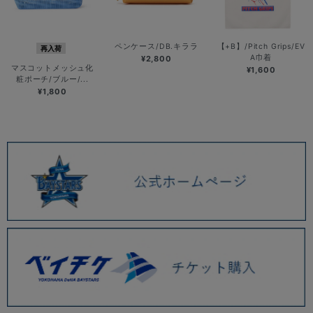
ペンケース/DB.キララ
【+B】/Pitch Grips/EV
再入荷
A巾着
¥2,800
マスコットメッシュ化
¥1,600
粧ポーチ/ブルー/...
¥1,800