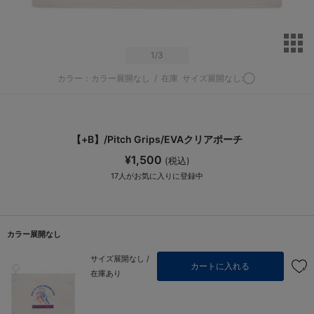
サ
1
/3
カラー：カラー展開なし
/
在庫
サイズ展開なし:◯
【+B】/Pitch Grips/EVAクリアポーチ
¥1,500
(税込)
17
人がお気に入りに登録中
カラー展開なし
サイズ展開なし /
カートに入れる
在庫あり