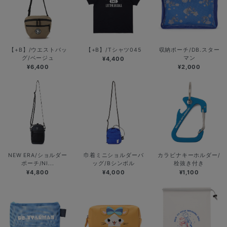
【+B】/ウエストバッ
【+B】/Tシャツ045
収納ポーチ/DB.スター
グ/ベージュ
マン
¥4,400
¥6,400
¥2,000
NEW ERA/ショルダー
巾着ミニショルダーバ
カラビナキーホルダー/
ポーチ/NI...
ッグ/Bシンボル
栓抜き付き
¥4,800
¥4,000
¥1,100