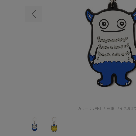
前の画像
カラー：BART
/
在庫
サイズ展開