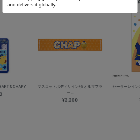
¥
ART＆CHAPY
マスコットボディサイン/タオルマフラ
セーラーレイン
ー...
0
¥2,200