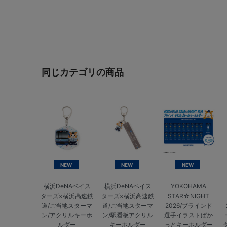
同じカテゴリの商品
NEW
NEW
NEW
横浜DeNAベイス
横浜DeNAベイス
YOKOHAMA
ターズ×横浜高速鉄
ターズ×横浜高速鉄
STAR☆NIGHT
道/ご当地スターマ
道/ご当地スターマ
2026/ブラインド
ン/アクリルキーホ
ン/駅看板アクリル
選手イラストぱか
ルダー
キーホルダー
っとキーホルダー