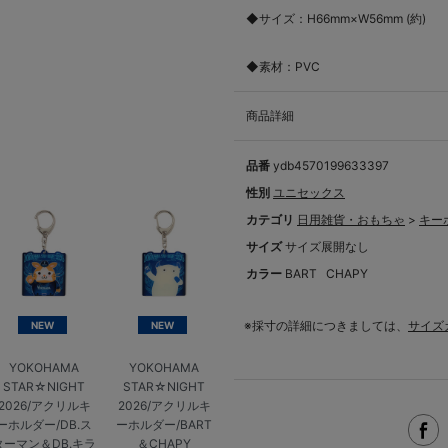
◆サイズ：H66mm×W56mm (約)
◆素材：PVC
商品詳細
品番
ydb4570199633397
性別
ユニセックス
カテゴリ
日用雑貨・おもちゃ
>
キー
サイズ
サイズ展開なし
カラー
BART
CHAPY
※採寸の詳細につきましては、
サイズ
NEW
NEW
YOKOHAMA
YOKOHAMA
STAR☆NIGHT
STAR☆NIGHT
2026/アクリルキ
2026/アクリルキ
ーホルダー/DB.ス
ーホルダー/BART
ターマン＆DB.キラ
＆CHAPY