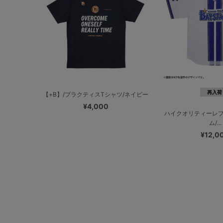
再入荷
【+B】/プラクティスTシャツ/ネイビー
¥4,000
ハイクオリティーレ
ム/...
¥12,0