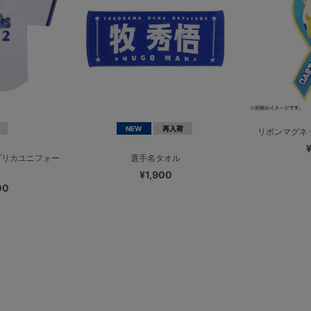
NEW
再入荷
リボンマグネッ
プリカユニフォー
選手名タオル
¥1,900
00