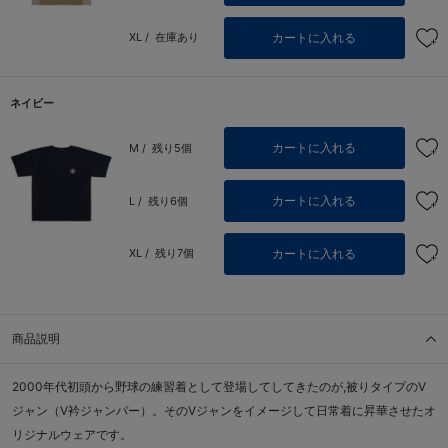
カートに入れる
XL /
在庫あり
ネイビー
カートに入れる
M /
残り5個
カートに入れる
L /
残り6個
カートに入れる
XL /
残り7個
商品説明
2000年代初頭から野球の練習着として登場してしてきたのが,被りタイプのV
ジャン（V衿ジャンパー）。そのVジャンをイメージして日常着に昇華させたオ
リジナルウェアです。