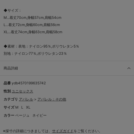
◆サイズ：
M...着丈70cm,身幅57cm,肩幅54cm
L...着丈72cm,身幅60cm,肩幅56cm
XL...着丈74cm,身幅63cm,肩幅58cm
◆素材：表地：ナイロン95％,ポリウレタン5％
別地：ナイロン77％,ポリウレタン23％
商品詳細
品番
ydb4570199635742
性別
ユニセックス
カテゴリ
アパレル
>
アパレル：その他
サイズ
M
L
XL
カラー
ベージュ
ネイビー
※採寸の詳細につきましては、
サイズガイド
をご覧ください。