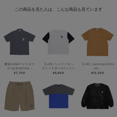
この商品を見た人は、こんな商品も見ています
横浜DeNAベイスター
【+B】/ヘンリーネッ
【+B】/Jackman/Dots
ズ×ねずみのAN...
クベースボールTシャツ
um...
¥7,700
¥6,800
¥13,200