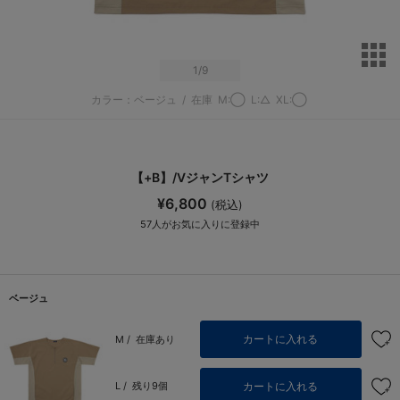
サ
1
/9
カラー：ベージュ
/
在庫
M:◯
L:△
XL:◯
【+B】/VジャンTシャツ
¥6,800
(税込)
57
人がお気に入りに登録中
ベージュ
カートに入れる
M /
在庫あり
カートに入れる
L /
残り9個