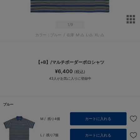
サ
1
/9
カラー：ブルー
/
在庫
M:△
L:△
XL:△
【+B】/マルチボーダーポロシャツ
¥6,400
(税込)
43
人がお気に入りに登録中
ブルー
カートに入れる
M /
残り4個
カートに入れる
L /
残り7個