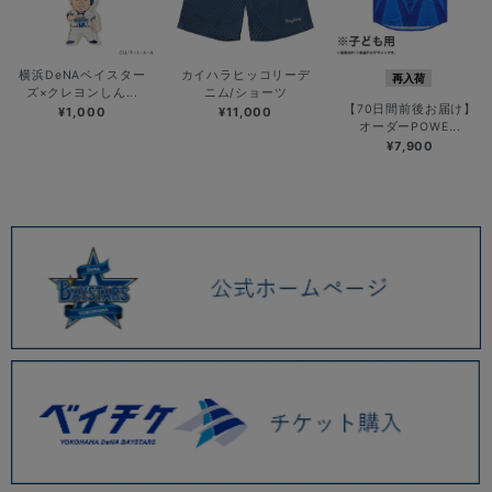
横浜DeNAベイスター
カイハラヒッコリーデ
再入荷
ズ×クレヨンしん...
ニム/ショーツ
【70日間前後お届け】
¥1,000
¥11,000
オーダーPOWE...
¥7,900