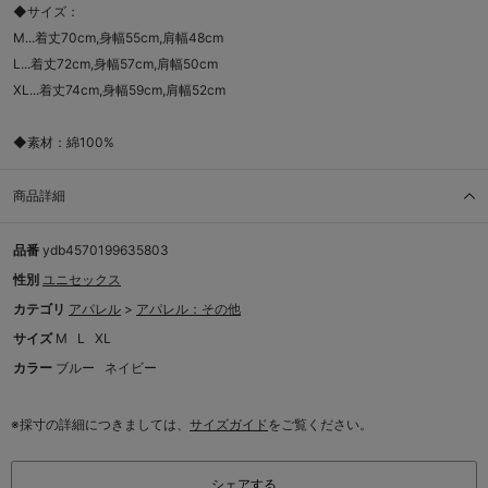
◆サイズ：
M...着丈70cm,身幅55cm,肩幅48cm
L...着丈72cm,身幅57cm,肩幅50cm
XL...着丈74cm,身幅59cm,肩幅52cm
◆素材：綿100%
商品詳細
品番
ydb4570199635803
性別
ユニセックス
カテゴリ
アパレル
>
アパレル：その他
サイズ
M
L
XL
カラー
ブルー
ネイビー
※採寸の詳細につきましては、
サイズガイド
をご覧ください。
シェアする