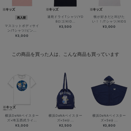
速乾ドライTシャツ/YD
牧が好きだと叫びた
再入荷
Bロゴ/KID...
い！！/Tシャツ/KIDS
マスコットボディサイ
¥3,500
¥3,000
ン/Tシャツ/ピン...
¥3,000
この商品を買った人は、こんな商品も買っています
横浜DeNAベイスター
横浜DeNAベイスター
横浜DeNAベイスター
ズ×埼玉西武ライ...
ズ×Seiji ...
ズ×Seiji ...
¥3,000
¥2,500
¥3,800