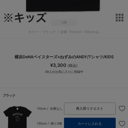
サ
1
/9
カラー：ブラック
/
在庫
110cm:☓
130cm:△
横浜DeNAベイスターズ×ねずみのANDY/Tシャツ/KIDS
¥3,300
(税込)
39
人がお気に入りに登録中
ブラック
再入荷リクエスト
110cm /
在庫なし
カートに入れる
130cm /
残り3個