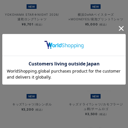
NEW
NEW
YOKOHAMA STAR☆NIGHT 2026/
横浜DeNAベイスターズ
速乾ロングTシャツ
×MOONEYES/発泡プリントTシャツ
¥6,701
¥5,000
(税込)
(税込)
NEW
NEW
キッズTシャツ/Bシンボル
キッズドライTシャツ/カモフラージ
ュ柄/チームロゴ
¥3,200
(税込)
¥3,500
(税込)