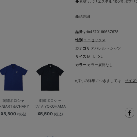
◆素材：ポリエステル 100％ ポプリ
商品詳細
品番
ydb4570199637678
性別
ユニセックス
カテゴリ
アパレル
>
シャツ
サイズ
M
L
XL
カラー
カラー展開なし
※採寸の詳細につきましては、
サイズ
刺繍ポロシャ
刺繍ポロシャ
ツ/BART＆CHAPY
ツ/I☆YOKOHAMA
¥5,500
¥5,500
(税込)
(税込)