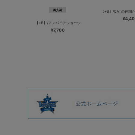
再入荷
【+B】/CATの仲間た
¥4,4
【+B】/アンパイアショーツ
¥7,700