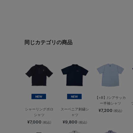
同じカテゴリの商品
NEW
NEW
【+B】/シアサッカ
ー半袖シャツ
シャーリングポロ
スーベニア刺繍シ
¥7,200
(税込)
シャツ
ャツ
¥7,000
¥9,800
(税込)
(税込)