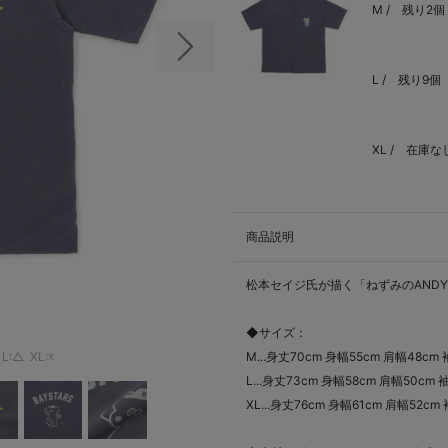
M /
残り2個
次の画像
L /
残り9個
XL /
在庫な
商品説明
松本セイジ氏が描く「ねずみのAND
◆サイズ：
L:△
XL:☓
M...身丈70cm 身幅55cm 肩幅48cm
L...身丈73cm 身幅58cm 肩幅50cm 
XL...身丈76cm 身幅61cm 肩幅52cm