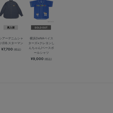
再入荷
SOLD OUT
シアーデニムシャ
横浜DeNAベイス
ツ/DB.スターマン
ターズ×クレヨンし
んちゃん/ベースボ
¥7,700
(税込)
ールシャツ
¥9,000
(税込)