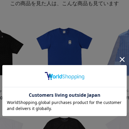
この商品を見た人は、こんな商品も見ています
ャツ
マスコットイラスト/刺繍Tシャツ/BART
【+B】/アン
00
¥3,800
¥