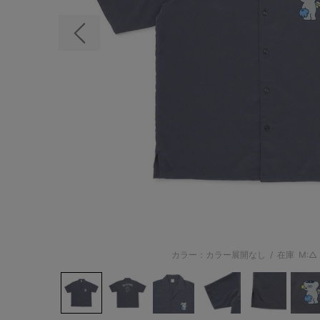
前の画像
カラー：カラー展開なし
/
在庫
M:△