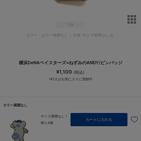
サ
1
/4
カラー：カラー展開なし
/
在庫
サイズ展開なし:△
横浜DeNAベイスターズ×ねずみのANDY/ピンバッジ
¥1,100
(税込)
147
人がお気に入りに登録中
カラー展開なし
サイズ展開なし /
カートに入れる
残り4個