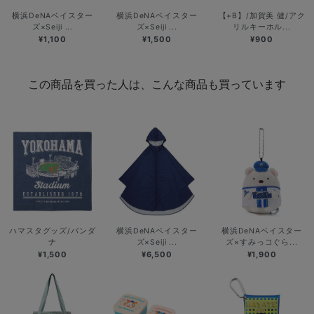
横浜DeNAベイスター
横浜DeNAベイスター
【+B】/加賀美 健/アク
ズ×Seiji ...
ズ×Seiji ...
リルキーホル...
¥1,100
¥1,500
¥900
この商品を買った人は、こんな商品も買っています
ハマスタグッズ/バンダ
横浜DeNAベイスター
横浜DeNAベイスター
ナ
ズ×Seiji ...
ズ×すみっコぐら...
¥1,500
¥6,500
¥1,900