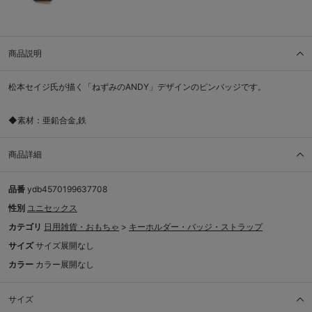
商品説明
松本セイジ氏が描く「ねずみのANDY」デザインのピンバッジです。
◆素材：亜鉛合金,鉄
商品詳細
品番
ydb4570199637708
性別
ユニセックス
カテゴリ
日用雑貨・おもちゃ
>
キーホルダー・バッジ・ストラップ
サイズ
サイズ展開なし
カラー
カラー展開なし
サイズ