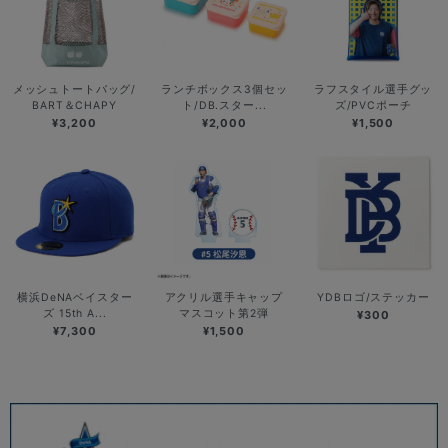
メッシュトートバッグ/
ランチボックス3個セッ
ラフスタイル選手グッ
BART＆CHAPY
ト/DB.スター...
ズ/PVCポーチ
¥3,200
¥2,000
¥1,500
横浜DeNAベイスター
アクリル選手キャップ
YDBロゴ/ステッカー
ズ 15th A...
マスコット第2弾
¥300
¥7,300
¥1,500