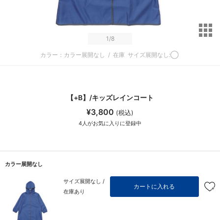
サ
1
/8
カラー：カラー展開なし
/
在庫
サイズ展開なし:◯
【+B】/キッズレインコート
¥3,800
(税込)
4
人がお気に入りに登録中
カラー展開なし
サイズ展開なし /
カートに入れる
在庫あり