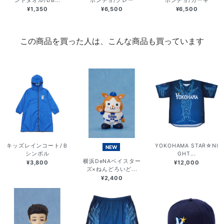
ンドタオル/DB...
ポンチョ/グレー
ポンチョ/カーキ
¥1,350
¥6,500
¥6,500
この商品を買った人は、こんな商品も買っています
キッズレインコート/Ｂ
YOKOHAMA STAR☆NI
NEW
シンボル
GHT...
横浜DeNAベイスター
¥3,800
¥12,000
ズ×ねんどろいど...
¥2,400