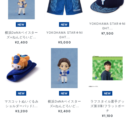
YOKOHAMA STAR☆NI
NEW
NEW
GHT...
横浜DeNAベイスター
YOKOHAMA STAR☆NI
¥7,500
ズ×ねんどろいど...
GHT...
¥2,400
¥5,000
NEW
NEW
NEW
マスコットぬいぐるみ
横浜DeNAベイスター
ラフスタイル選手グッ
ショルダーパッド/...
ズ×ねんどろいど...
ズ第3弾/フラットポー
チ
¥3,200
¥2,400
¥1,100