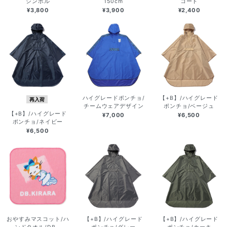
シンボル
150cm
コート
¥3,800
¥3,900
¥2,400
ハイグレードポンチョ/
【+B】/ハイグレード
再入荷
チームウェアデザイン
ポンチョ/ベージュ
【+B】/ハイグレード
¥7,000
¥6,500
ポンチョ/ネイビー
¥6,500
おやすみマスコット/ハ
【+B】/ハイグレード
【+B】/ハイグレード