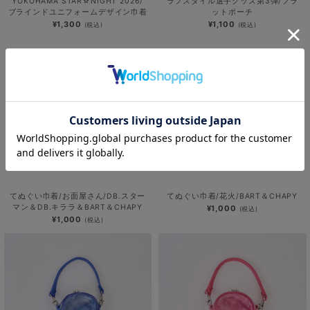
YOKOHAMA STAR☆NIGHT 2026/
ラフスタイル選手グッズ第3弾/フラ
ブラインドユニフォームデザイン巾着
ットポーチ
¥1,300
¥1,100
(税込)
(税込)
てぬぐい巾着/お面屋さん/DB.スター
てぬぐい巾着/花火/BART＆CHAPY
マン＆DB.キララ＆BART＆CHAPY
¥1,000
(税込)
¥1,000
(税込)