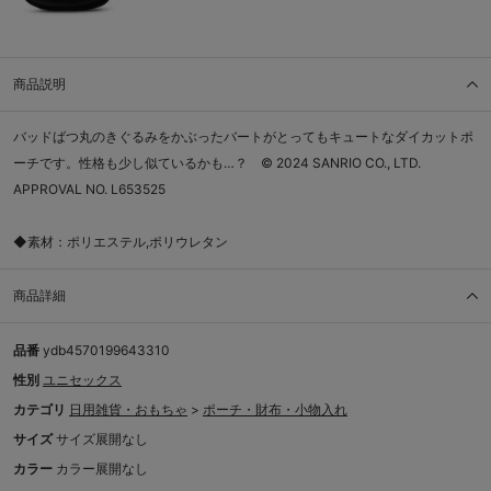
商品説明
バッドばつ丸のきぐるみをかぶったバートがとってもキュートなダイカットポ
ーチです。性格も少し似ているかも…？ © 2024 SANRIO CO., LTD.
APPROVAL NO. L653525
◆素材：ポリエステル,ポリウレタン
商品詳細
品番
ydb4570199643310
性別
ユニセックス
カテゴリ
日用雑貨・おもちゃ
>
ポーチ・財布・小物入れ
サイズ
サイズ展開なし
カラー
カラー展開なし