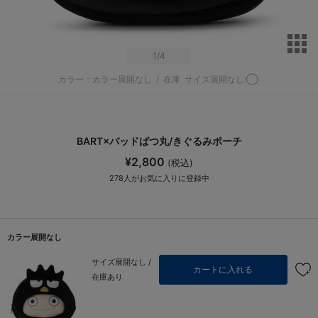
サ
1
/4
カラー：カラー展開なし
/
在庫
サイズ展開なし:◯
BART×バッドばつ丸/きぐるみポーチ
¥2,800
(税込)
278
人がお気に入りに登録中
カラー展開なし
サイズ展開なし /
カートに入れる
在庫あり