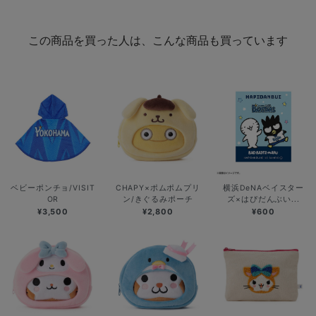
この商品を買った人は、こんな商品も買っています
ベビーポンチョ/VISIT
CHAPY×ポムポムプリ
横浜DeNAベイスター
OR
ン/きぐるみポーチ
ズ×はぴだんぶい...
¥3,500
¥2,800
¥600