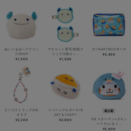
ぬいぐるみヘアクリッ
マスコット実写/前髪ク
カツBART/BOXポーチ
プ/BART
リップ/2個セッ...
¥2,400
¥1,500
¥1,500
ビーズストラップ/DB.
リバーシブルポーチ/B
再入荷
キララ
ART＆CHAPY
DB.スターマン×タキシ
¥2,200
¥2,600
ードサム/きぐ...
¥2,800