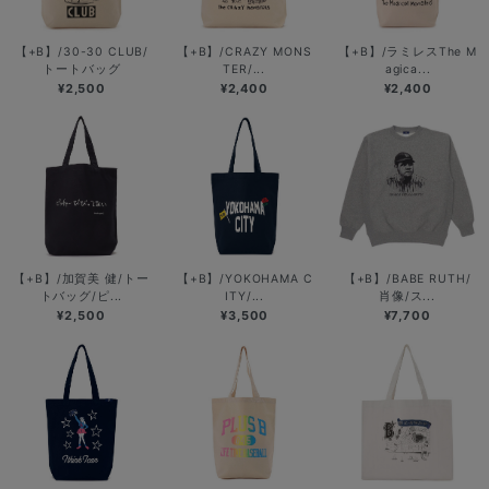
【+B】/30-30 CLUB/
【+B】/CRAZY MONS
【+B】/ラミレスThe M
トートバッグ
TER/...
agica...
¥2,500
¥2,400
¥2,400
【+B】/加賀美 健/トー
【+B】/YOKOHAMA C
【+B】/BABE RUTH/
トバッグ/ピ...
ITY/...
肖像/ス...
¥2,500
¥3,500
¥7,700