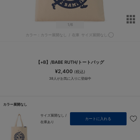
サ
1
/6
カラー：カラー展開なし
/
在庫
サイズ展開なし:◯
【+B】/BABE RUTH/トートバッグ
¥2,400
(税込)
38
人がお気に入りに登録中
カラー展開なし
サイズ展開なし /
カートに入れる
在庫あり