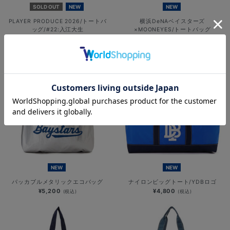
SOLD OUT
NEW
NEW
PLAYER PRODUCE 2026/トートバ
横浜DeNAベイスターズ
ッグ/#22:入江大生
×MOONEYES/トートバッグ
¥3,000
¥5,500
(税込)
(税込)
NEW
NEW
パッカブルメタリックエコバッグ
ナイロンビッグトート/YDBロゴ
¥5,200
¥4,800
(税込)
(税込)