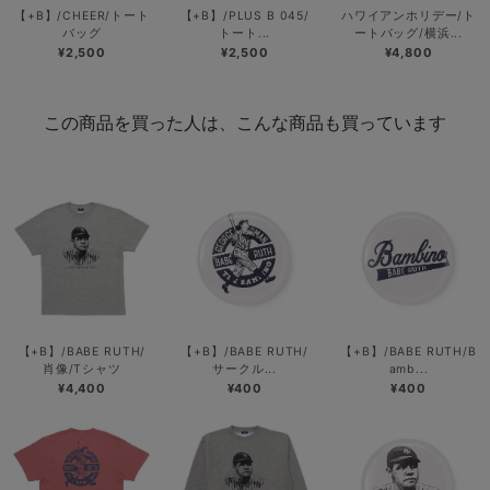
【+B】/CHEER/トート
【+B】/PLUS B 045/
ハワイアンホリデー/ト
バッグ
トート...
ートバッグ/横浜...
¥2,500
¥2,500
¥4,800
この商品を買った人は、こんな商品も買っています
【+B】/BABE RUTH/
【+B】/BABE RUTH/
【+B】/BABE RUTH/B
肖像/Tシャツ
サークル...
amb...
¥4,400
¥400
¥400