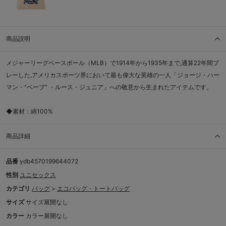
商品説明
メジャーリーグベースボール（MLB）で1914年から1935年まで,通算22年間プ
レーした,アメリカスポーツ界において最も偉大な英雄の一人「ジョージ・ハー
マン・"ベーブ" ・ルース・ジュニア」への敬意から生まれたアイテムです。
◆素材：綿100%
商品詳細
品番
ydb4570199644072
性別
ユニセックス
カテゴリ
バッグ
>
エコバッグ・トートバッグ
サイズ
サイズ展開なし
カラー
カラー展開なし