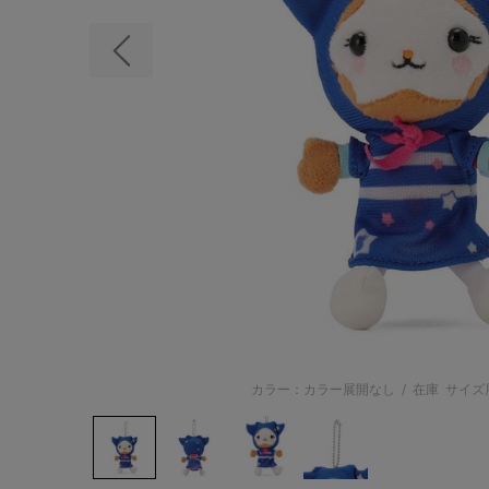
前の画像
カラー：カラー展開なし
/
在庫
サイズ