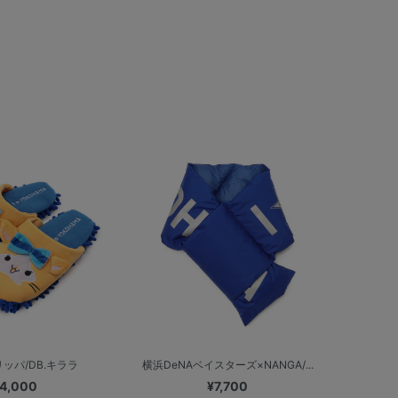
ッパ/DB.キララ
横浜DeNAベイスターズ×NANGA/...
4,000
¥7,700