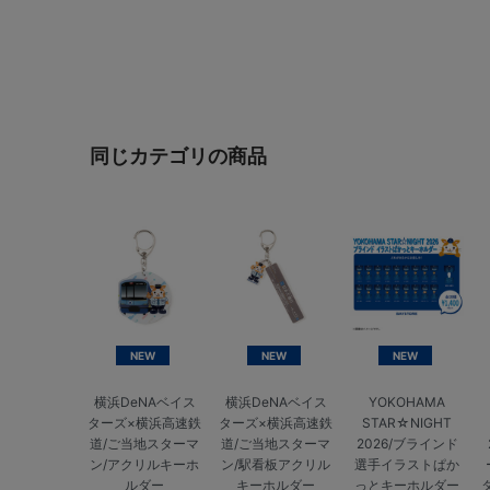
同じカテゴリの商品
NEW
NEW
NEW
横浜DeNAベイス
横浜DeNAベイス
YOKOHAMA
ターズ×横浜高速鉄
ターズ×横浜高速鉄
STAR☆NIGHT
道/ご当地スターマ
道/ご当地スターマ
2026/ブラインド
ン/アクリルキーホ
ン/駅看板アクリル
選手イラストぱか
ルダー
キーホルダー
っとキーホルダー