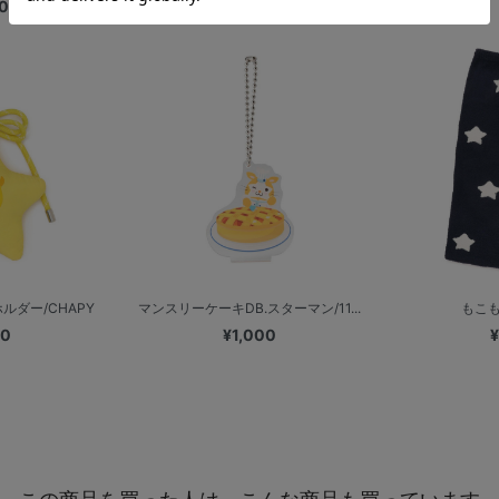
0
ダー/CHAPY
マンスリーケーキDB.スターマン/11...
もこも
00
¥1,000
¥