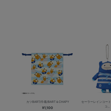
カツBART/巾着/BART＆CHAPY
セーラーレインコート
コ...
¥1,100