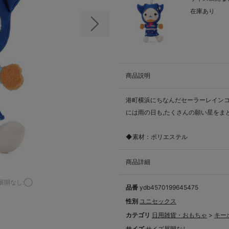
在庫あり
次の画像
商品説明
港町横浜にちなんだセーラーレイン
には雨の日も,たくさんの願い星をま
◆素材：ポリエステル
商品詳細
展開なし:◯
品番
ydb4570199645475
性別
ユニセックス
カテゴリ
日用雑貨・おもちゃ
>
キー
サイズ
サイズ展開なし