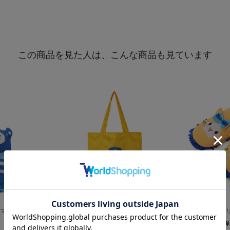
この商品を見た人は、こんな商品も見ています
マスコット/マス
フェイストート/CHAPY
モップスリ
¥5,500
¥