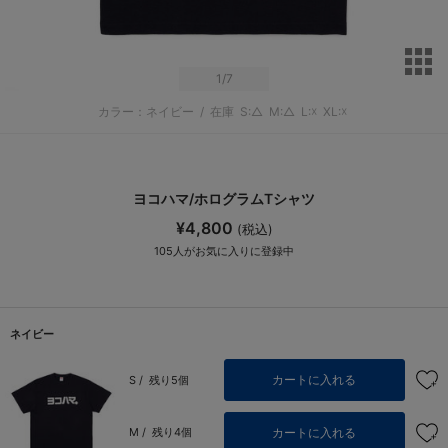
サ
1
/7
カラー：ネイビー
/
在庫
S:△
M:△
L:☓
XL:☓
ヨコハマ/ホログラムTシャツ
¥4,800
(税込)
105
人がお気に入りに登録中
ネイビー
カートに入れる
S /
残り5個
カートに入れる
M /
残り4個