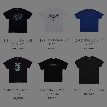
ネオンサイン風ロゴ/蓄
【+B】/YOKOHAMA C
【+B】/刺繍ポケットT
光Tシャツ
ITY/...
シャツ
¥4,000
¥5,200
¥4,800
YDBロゴフィルムTシ
横浜DeNAベイスター
’47/Tシャツ/Bシンボル
ャツ
ズ×NANGA/...
¥4,400
¥4,800
¥6,900