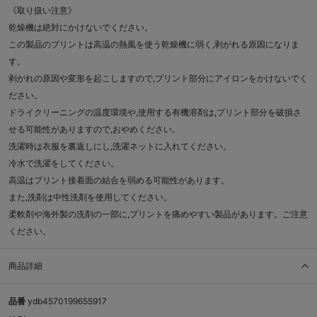
《取り扱い注意》
乾燥機は絶対にかけないでください。
この製品のプリントは高温の熱風を使う乾燥機に弱く,剥がれる原因になりま
す。
剥がれの原因や変形を起こしますので,プリント部分にアイロンをかけないでく
ださい。
ドライクリーニングの温度環境や,使用する有機溶剤は,プリント部分を破損さ
せる可能性がありますので,おやめください。
洗濯時は衣服を裏返しにし,洗濯ネットに入れてください。
冷水で洗濯をしてください。
高温はプリント接着面の結合を弱める可能性があります。
また,洗剤は中性洗剤を使用してください。
柔軟剤や海外製の洗剤の一部に,プリントを痛めやすい製品があります。ご注意
ください。
商品詳細
品番
ydb4570199655917