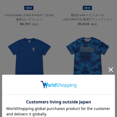
NEW
NEW
YOKOHAMA STAR☆NIGHT 2026/
横浜DeNAベイスターズ
速乾ロングTシャツ
×MOONEYES/発泡プリントTシャツ
¥6,701
¥5,000
(税込)
(税込)
NEW
NEW
キッズTシャツ/Bシンボル
キッズドライTシャツ/カモフラージ
ュ柄/チームロゴ
¥3,200
(税込)
¥3,500
(税込)