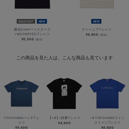
SOLD OUT
NEW
NEW
横浜DeNAベイスターズ
スーベニアTシャツ
×MOONEYES/Tシャツ
¥6,800
(税込)
¥5,500
(税込)
この商品を見た人は、こんな商品も見ています
YOKOHAMAパッチTシ
【+B】/四番Tシャツ
I☆YOKOHAMAライン
ャツ
ストーンTシャツ
¥4,400
¥5,400
¥4,800