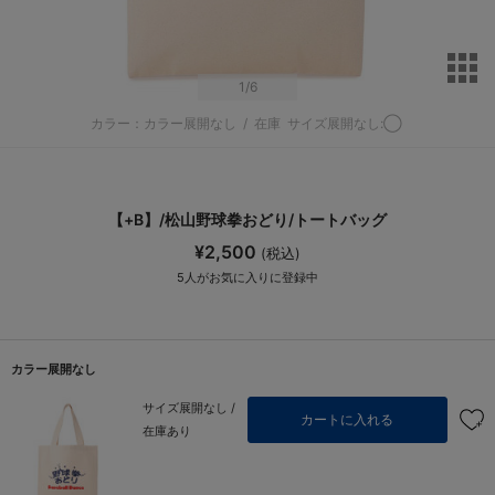
サ
1
/6
カラー：カラー展開なし
/
在庫
サイズ展開なし:◯
【+B】/松山野球拳おどり/トートバッグ
¥2,500
(税込)
5
人がお気に入りに登録中
カラー展開なし
サイズ展開なし /
カートに入れる
在庫あり