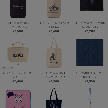
【+B】/加賀美 健/トー
【+B】/ラミレスThe M
キャンバスポーチ/YOK
トバッグ/ピ...
agica...
OHAMA045
¥2,500
¥2,400
¥2,200
目玉チャーハングッズ/
【+B】/加賀美 健/トー
チーフ/DB.スターマン
ランチトート
トバッグ/ビリ！！
＆DB.キララ...
¥2,400
¥2,500
¥3,500