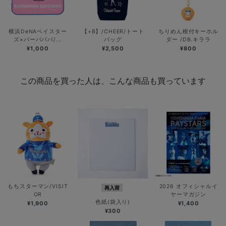
横浜DeNAベイスター
【+B】/CHEER/トート
ちりめん根付キーホル
ズ×バーバパパ/...
バッグ
ダー /DB.キララ
¥1,000
¥2,500
¥800
この商品を買った人は、こんな商品も買っています
もちスターマン/VISIT
2026 オフィシャルイ
再入荷
OR
ヤーマガジン
色紙(袋入り)
¥1,900
¥1,400
¥300