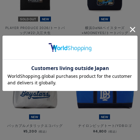
SOLD OUT
NEW
NEW
PLAYER PRODUCE 2026/トートバ
横浜DeNAベイスターズ
ッグ/#22:入江大生
×MOONEYES/トートバッグ
¥3,000
¥5,500
(税込)
(税込)
NEW
NEW
パッカブルメタリックエコバッグ
ナイロンビッグトート/YDBロゴ
¥5,200
¥4,800
(税込)
(税込)