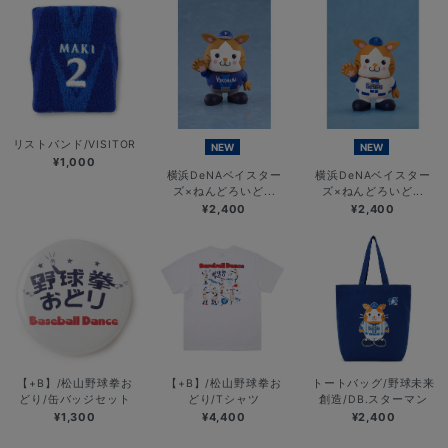
リストバンド/VISITOR
NEW
NEW
¥1,000
横浜DeNAベイスター
横浜DeNAベイスター
ズ×ねんどろいど...
ズ×ねんどろいど...
¥2,400
¥2,400
【+B】/松山野球拳お
【+B】/松山野球拳お
トートバッグ/野球未来
どり/缶バッジセット
どり/Tシャツ
創造/DB.スターマン
¥1,300
¥4,400
¥2,400