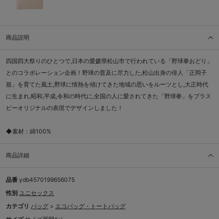
商品説明
四国四大祭りのひとつで,日本の愛媛県松山市で行われている「野球拳おどり」
とのコラボレーション企画！野球の普及に尽力した,松山出身の俳人「正岡子
規」を育てた風土,野球に情熱を傾けてきた地域の思いをルーツとし,大正時代
に生まれ,昭和,平成,令和の時代に,全国の人に愛されてきた「野球拳」をプラス
ビーオリジナルの表現でデザインしました！
◆素材：綿100%
商品詳細
品番
ydb4570199656075
性別
ユニセックス
カテゴリ
バッグ
>
エコバッグ・トートバッグ