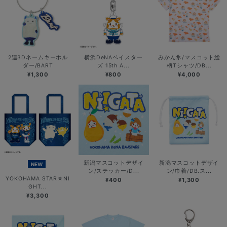
2連3Dネームキーホル
横浜DeNAベイスター
みかん氷/マスコット総
ダー/BART
ズ 15th A...
柄Tシャツ/DB...
¥1,300
¥800
¥4,000
新潟マスコットデザイ
新潟マスコットデザイ
NEW
ン/ステッカー/D...
ン/巾着/DB.ス...
YOKOHAMA STAR☆NI
¥400
¥1,300
GHT...
¥3,300