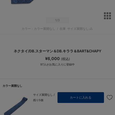
サ
1
/3
カラー：カラー展開なし
/
在庫
サイズ展開なし:△
ネクタイ/DB.スターマン＆DB.キララ＆BART&CHAPY
¥6,000
(税込)
97
人がお気に入りに登録中
カラー展開なし
サイズ展開なし /
カートに入れる
残り5個