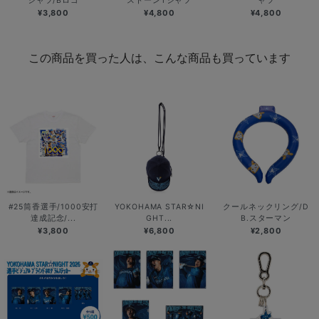
シャツ/Bロゴ
ストーンTシャツ
ャツ
¥3,800
¥4,800
¥4,800
この商品を買った人は、こんな商品も買っています
#25筒香選手/1000安打
YOKOHAMA STAR☆NI
クールネックリング/D
達成記念/...
GHT...
B.スターマン
¥3,800
¥6,800
¥2,800