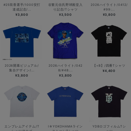
#25筒香選手/1000安打
谷繁元信氏野球殿堂入
2026ハイライト/0412/
達成記念/...
り記念/Tシャツ
#99:...
¥3,800
¥3,500
¥3,800
2026開幕ビジュアル/
2026ハイライト/042
【+B】/四番Tシャツ
集合デザイン/...
8/#48:...
¥4,400
¥3,800
¥3,800
エンブレムアイテム/T
I☆YOKOHAMAライン
YDBロゴフィルムTシ