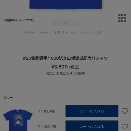
サ
1
/2
カラー：ブルー
/
在庫
S:△
M:△
L:☓
XL:△
XXL:☓
#25筒香選手/1000試合出場達成記念/Tシャツ
¥3,800
(税込)
42
人がお気に入りに登録中
ブルー
カートに入れる
S /
残り6個
カートに入れる
M /
残り7個