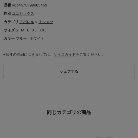
品番
ydb4570199665459
性別
ユニセックス
カテゴリ
アパレル
>
Ｔシャツ
サイズ
S
M
L
XL
XXL
カラー
ブルー
ホワイト
※採寸の詳細につきましては、
サイズガイド
をご覧ください。
シェアする
同じカテゴリの商品