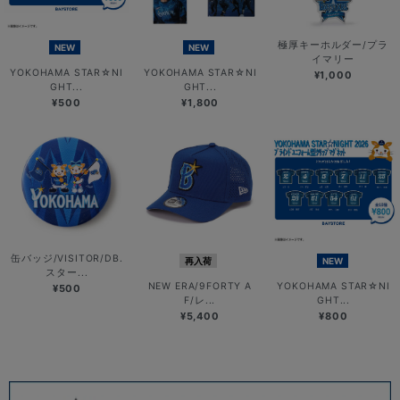
極厚キーホルダー/プラ
NEW
NEW
イマリー
YOKOHAMA STAR☆NI
YOKOHAMA STAR☆NI
¥1,000
GHT...
GHT...
¥500
¥1,800
缶バッジ/VISITOR/DB.
再入荷
NEW
スター...
NEW ERA/9FORTY A
YOKOHAMA STAR☆NI
¥500
F/レ...
GHT...
¥5,400
¥800