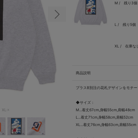
M /
残り3個
次の画像
L /
残り5個
XL /
在庫な
商品説明
プラスB別注の花札デザインをモチー
◆サイズ：
XL:☓
M...着丈67cm,身幅55cm,肩幅48cm
L...着丈71cm,身幅58cm,肩幅52cm
XL...着丈76cm,身幅63cm,肩幅55cm