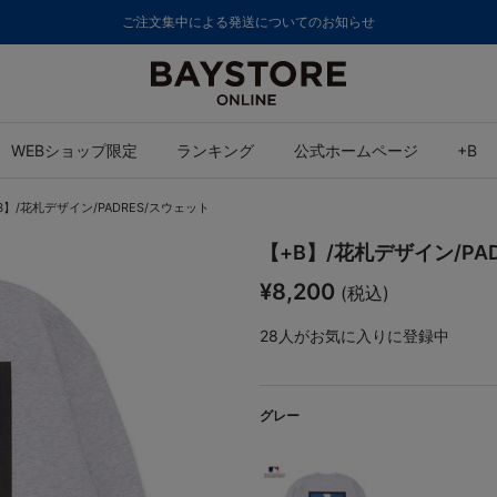
ご注文集中による発送についてのお知らせ
WEBショップ限定
ランキング
公式ホームページ
+B
B】/花札デザイン/PADRES/スウェット
【+B】/花札デザイン/PA
¥8,200
(税込)
28
人がお気に入りに登録中
グレー