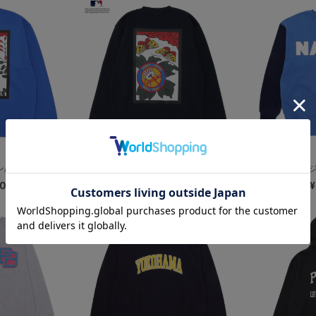
DODGERS...
【+B】/花札デザイン/YANKEES...
【+B】/クレイジ
00
¥8,200
¥