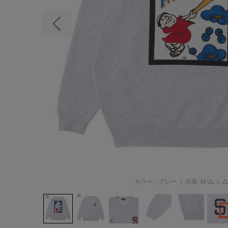
前の画像
カラー：グレー
/
在庫
M:△
L:△