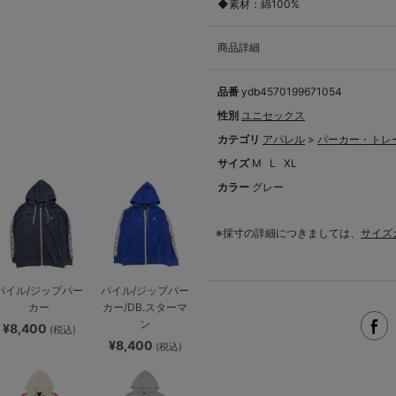
◆素材：綿100%
商品詳細
品番
ydb4570199671054
性別
ユニセックス
カテゴリ
アパレル
>
パーカー・トレ
サイズ
M
L
XL
カラー
グレー
※採寸の詳細につきましては、
サイズ
パイル/ジップパー
パイル/ジップパー
カー
カー/DB.スターマ
ン
¥8,400
(税込)
¥8,400
(税込)