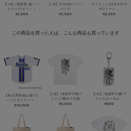
【+B】/加賀美 健/トー
【+B】/CHEER/トート
マスコットSIDE☆STO
トバッグ/ビリ！！
バッグ
RY/トート...
¥2,500
¥2,500
¥3,500
この商品を買った人は、こんな商品も買っています
【+B】/地獄甲子園/T
【+B】/地獄甲子園/ア
【80日間前後お届け】
シャツ/柳生十兵衛
クリルキーホル...
ハイクオリティー...
¥5,500
¥900
¥14,000