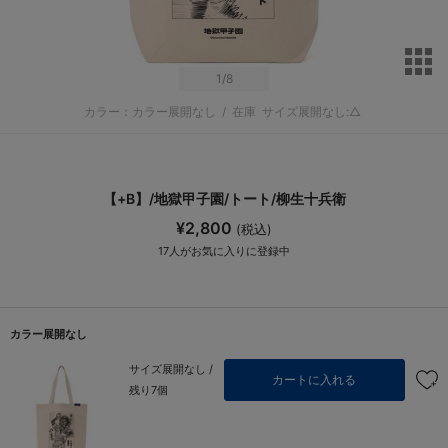
サ
1
/8
カラー：カラー展開なし
/
在庫
サイズ展開なし:△
【+B】/地獄甲子園/トート/柳生十兵衛
¥2,800
(税込)
17
人がお気に入りに登録中
カラー展開なし
サイズ展開なし /
カートに入れる
残り7個