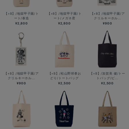
【+B】/地獄甲子園/ト
【+B】/地獄甲子園/ト
【+B】/地獄甲子園/ア
ート/泰造
ート/メガネ君
クリルキーホル...
¥2,800
¥2,800
¥900
【+B】/地獄甲子園/ア
【+B】/松山野球拳お
【+B】/加賀美 健/トー
クリルキーホル...
どり/トートバッグ
トバッグ/ピ...
¥900
¥2,500
¥2,500