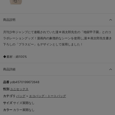
商品説明
月刊少年ジャンプにて連載されていた漫☆画太郎先生の「地獄甲子園」とのコ
ラボレーショングッズ！漫画内の象徴的なシーンを使用し,漫☆画太郎先生書き
下ろしの「プラスビー」もデザインとして採用しました！
◆素材：綿100%
商品詳細
品番
ydb4570199672648
性別
ユニセックス
カテゴリ
バッグ
>
エコバッグ・トートバッグ
サイズ
サイズ展開なし
カラー
カラー展開なし