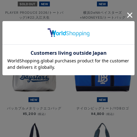
SOLD OUT
NEW
NEW
PLAYER PRODUCE 2026/トートバ
横浜DeNAベイスターズ
ッグ/#22:入江大生
×MOONEYES/トートバッグ
¥3,000
¥5,500
(税込)
(税込)
NEW
NEW
パッカブルメタリックエコバッグ
ナイロンビッグトート/YDBロゴ
¥5,200
¥4,800
(税込)
(税込)