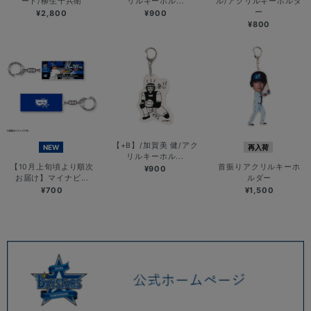
ート/柳生十兵衛
リルキーホル...
ル/アクリルキーホルダ
ー
¥2,800
¥900
¥800
【+B】/加賀美 健/アク
NEW
再入荷
リルキーホル...
【10月上旬頃より順次
首振りアクリルキーホ
¥900
お届け】マイナビ...
ルダー
¥700
¥1,500