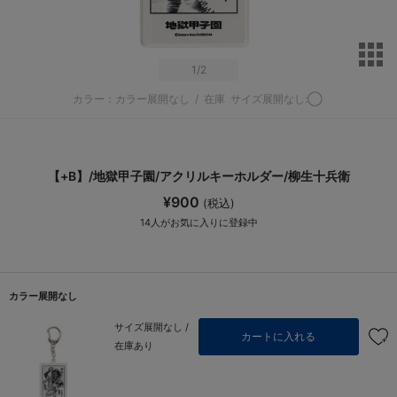
サ
1
/2
カラー：カラー展開なし
/
在庫
サイズ展開なし:◯
【+B】/地獄甲子園/アクリルキーホルダー/柳生十兵衛
¥900
(税込)
14
人がお気に入りに登録中
カラー展開なし
サイズ展開なし /
カートに入れる
在庫あり