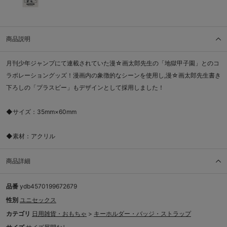
商品説明
月刊少年ジャンプにて連載されていた漫☆画太郎先生の「地獄甲子園」とのコ
ラボレーショングッズ！漫画内の象徴的なシーンを使用し,漫☆画太郎先生書き
下ろしの「プラスビー」もデザインとして採用しました！
◆サイズ：35mm×60mm
◆素材：アクリル
商品詳細
品番
ydb4570199672679
性別
ユニセックス
カテゴリ
日用雑貨・おもちゃ
>
キーホルダー・バッジ・ストラップ