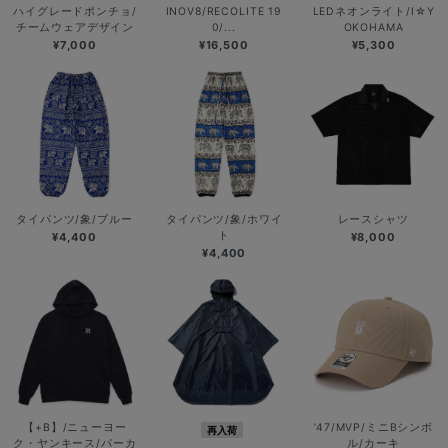
ハイグレードポンチョ/
INOV8/RECOLITE 19
LEDネオンライト/I☆Y
チームウェアデザイン
0/...
OKOHAMA
¥7,000
¥16,500
¥5,300
タイパンツ/象/ブルー
タイパンツ/象/ホワイ
レースシャツ
ト
¥4,400
¥8,000
¥4,400
【+B】/ニューヨー
’47/MVP/ミニBシンボ
再入荷
ク・ヤンキース/パーカ
ル/カーキ