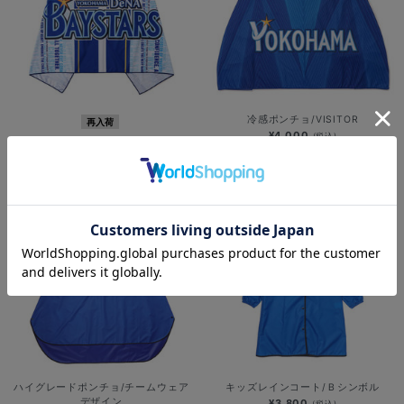
冷感ポンチョ/VISITOR
再入荷
¥4,000
(税込)
冷感ポンチョ/野球未来創造
¥4,000
(税込)
ハイグレードポンチョ/チームウェア
キッズレインコート/Ｂシンボル
デザイン
¥3,800
(税込)