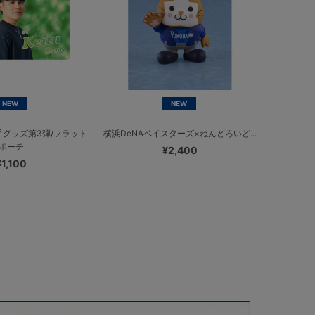
NEW
NEW
グッズ第3弾/フラット
横浜DeNAベイスターズ×ねんどろいど...
ポーチ
¥2,400
¥1,100