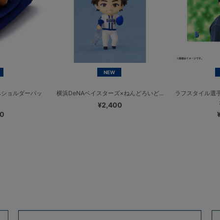
NEW
みショルダーパッ
横浜DeNAベイスターズ×ねんどろいど...
ラフスタイル選手
¥2,400
00