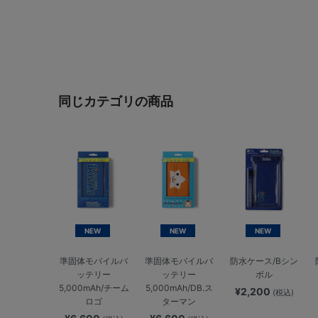
同じカテゴリの商品
NEW
NEW
NEW
準固体モバイルバ
準固体モバイルバ
防水ケース/Bシン
ッテリー
ッテリー
ボル
5,000mAh/チーム
5,000mAh/DB.ス
¥2,200
(税込)
ロゴ
ターマン