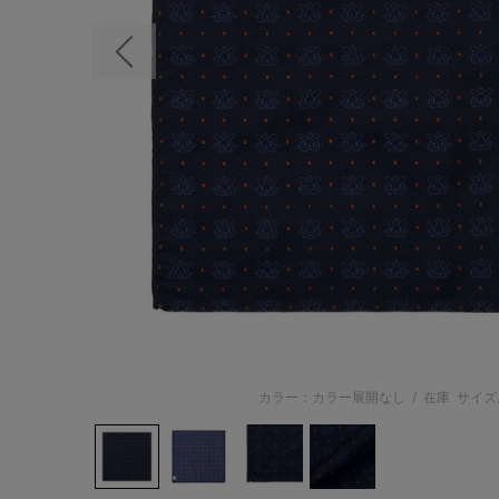
前の画像
カラー：カラー展開なし
/
在庫
サイズ