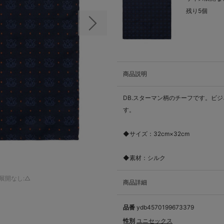
残り5個
次の画像
商品説明
DB.スターマン柄のチーフです。ビ
す。
◆サイズ：32cm×32cm
◆素材：シルク
展開なし:△
商品詳細
品番
ydb4570199673379
性別
ユニセックス