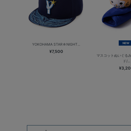
NEW
YOKOHAMA STAR☆NIGHT...
¥7,500
マスコットぬいぐる
ド/...
¥3,2