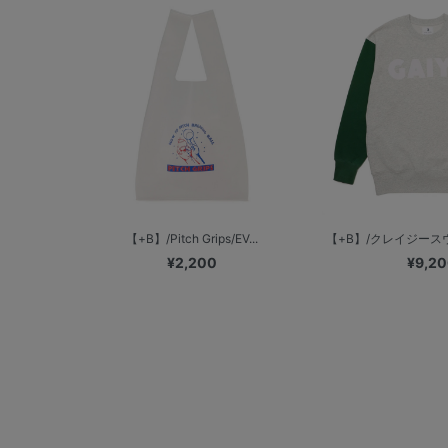
【+B】/Pitch Grips/EV...
【+B】/クレイジースウ
¥2,200
¥9,2