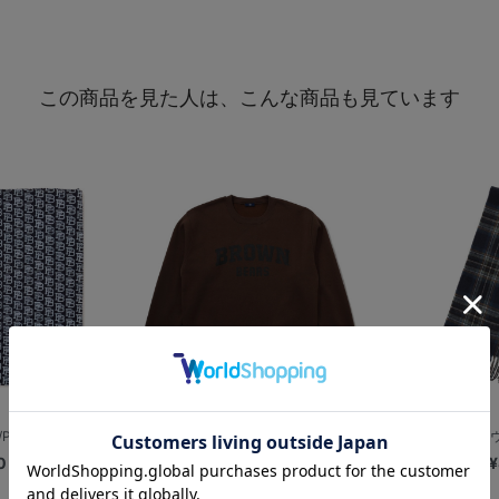
この商品を見た人は、こんな商品も見ています
PBロゴ
【+B】/Brown Universi...
【＋B】/ラムズ
0
¥7,000
¥