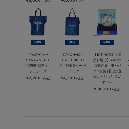
¥6,600
¥6,600
(税込)
(税込)
NEW
NEW
NEW
YOKOHAMA
YOKOHAMA
【10月末頃より順
STAR☆NIGHT
STAR☆NIGHT
次お届け】#47:片
2026/BOXティッ
2026/縦型クーラ
山皓心選手/BBM/
シュケース
ーバッグ
プロ初勝利記念/直
筆サイン入りロゴ
¥2,200
¥4,300
(税込)
(税込)
ボール
¥38,000
(税込)