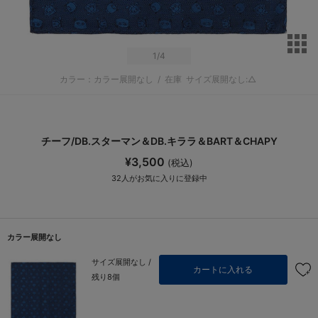
サ
1
/4
カラー：カラー展開なし
/
在庫
サイズ展開なし:△
チーフ/DB.スターマン＆DB.キララ＆BART＆CHAPY
¥3,500
(税込)
32
人がお気に入りに登録中
カラー展開なし
サイズ展開なし /
カートに入れる
残り8個