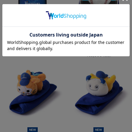
NEW
NEW
YOKOHAMA STAR☆NIGHT 2026/
【10月末頃より順次お届け】#47:片
縦型クーラーバッグ
山皓心選手/BBM/プロ初勝利記念/直
筆サイン入りロゴボール
¥4,300
(税込)
¥38,000
(税込)
NEW
NEW