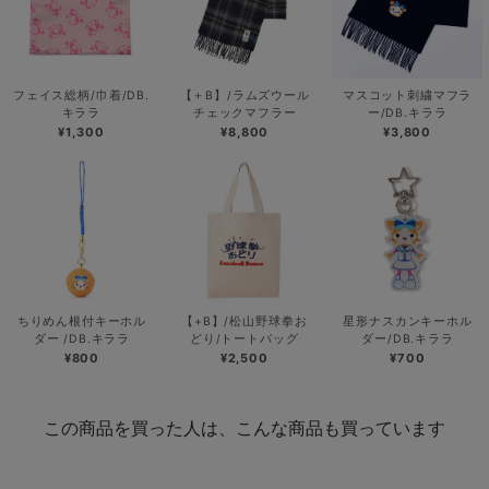
フェイス総柄/巾着/DB.
【＋B】/ラムズウール
マスコット刺繍マフラ
キララ
チェックマフラー
ー/DB.キララ
¥1,300
¥8,800
¥3,800
ちりめん根付キーホル
【+B】/松山野球拳お
星形ナスカンキーホル
ダー /DB.キララ
どり/トートバッグ
ダー/DB.キララ
¥800
¥2,500
¥700
この商品を買った人は、こんな商品も買っています