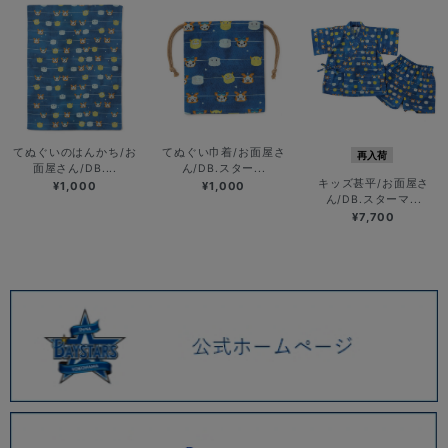
てぬぐいのはんかち/お
てぬぐい巾着/お面屋さ
再入荷
面屋さん/DB....
ん/DB.スター...
キッズ甚平/お面屋さ
¥1,000
¥1,000
ん/DB.スターマ...
¥7,700