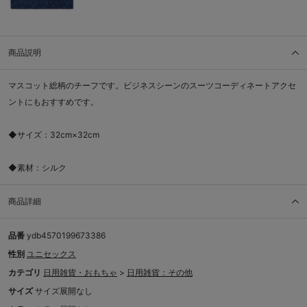
商品説明
マスコット総柄のチーフです。ビジネスシーンのスーツコーディネートアクセ
ントにもおすすめです。
◆サイズ：32cm×32cm
◆素材：シルク
商品詳細
品番
ydb4570199673386
性別
ユニセックス
カテゴリ
日用雑貨・おもちゃ
>
日用雑貨：その他
サイズ
サイズ展開なし