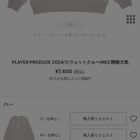
サ
1
/9
カラー：グレー
/
在庫
S:☓
M:☓
L:☓
XL:△
PLAYER PRODUCE 2024/スウェットクルー/#63:関根大気
¥7,400
(税込)
62
人がお気に入りに登録中
グレー
再入荷リクエスト
S /
在庫なし
再入荷リクエスト
M /
在庫なし