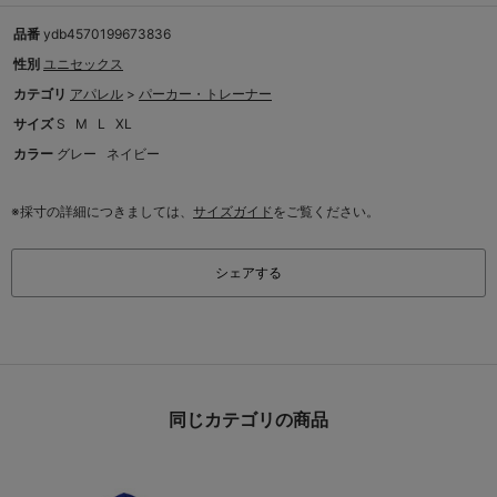
品番
ydb4570199673836
性別
ユニセックス
カテゴリ
アパレル
>
パーカー・トレーナー
サイズ
S
M
L
XL
カラー
グレー
ネイビー
※採寸の詳細につきましては、
サイズガイド
をご覧ください。
シェアする
同じカテゴリの商品