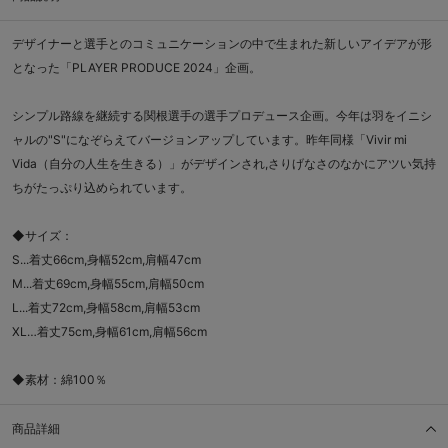
デザイナーと選手とのコミュニケーションの中で生まれた新しいアイデアが形
となった「PLAYER PRODUCE 2024」企画。
シンプル路線を継続する関根選手の選手プロデュース企画。今年は羽をイニシ
ャルの"S"になぞらえてバージョンアップしています。昨年同様「Vivir mi
Vida（自分の人生を生きる）」がデザインされ,さりげなさのなかにアツい気持
ちがたっぷり込められています。
◆サイズ：
S...着丈66cm,身幅52cm,肩幅47cm
M...着丈69cm,身幅55cm,肩幅50cm
L...着丈72cm,身幅58cm,肩幅53cm
XL…着丈75cm,身幅61cm,肩幅56cm
◆素材：綿100％
商品詳細