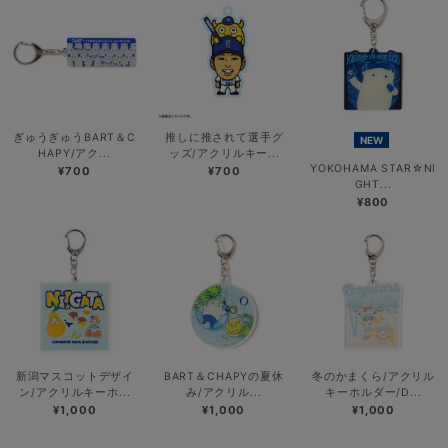
ぎゅうぎゅうBART＆C
推しに推されて選手グ
NEW
HAPY/アク...
ッズ/アクリルキー...
YOKOHAMA STAR☆NI
¥700
¥700
GHT...
¥800
新潟マスコットデザイ
BART＆CHAPYの夏休
冬のかまくら/アクリル
ン/アクリルキーホ...
み/アクリル...
キーホルダー/D...
¥1,000
¥1,000
¥1,000