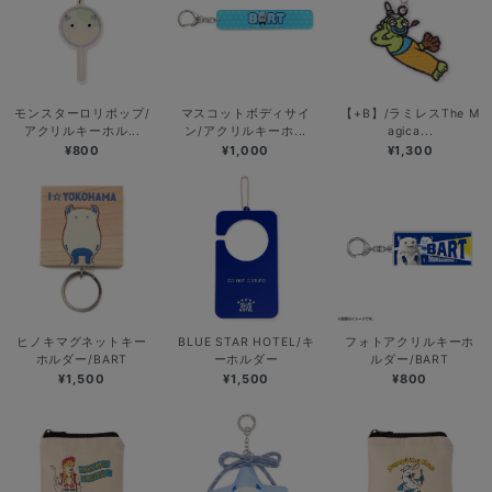
モンスターロリポップ/
マスコットボディサイ
【+B】/ラミレスThe M
アクリルキーホル...
ン/アクリルキーホ...
agica...
¥800
¥1,000
¥1,300
ヒノキマグネットキー
BLUE STAR HOTEL/キ
フォトアクリルキーホ
ホルダー/BART
ーホルダー
ルダー/BART
¥1,500
¥1,500
¥800