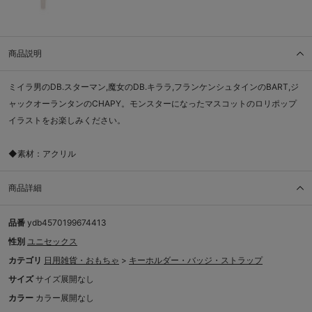
商品説明
ミイラ男のDB.スターマン,魔女のDB.キララ,フランケンシュタインのBART,ジ
ャックオーランタンのCHAPY。モンスターになったマスコットのロリポップ
イラストをお楽しみください。
◆素材：アクリル
商品詳細
品番
ydb4570199674413
性別
ユニセックス
カテゴリ
日用雑貨・おもちゃ
>
キーホルダー・バッジ・ストラップ
サイズ
サイズ展開なし
カラー
カラー展開なし