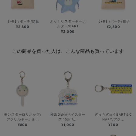
【+B】/ポーチ/炒飯
ぷっくりスターキーホ
【+B】/ポーチ/餃子
ルダー/BART
¥2,800
¥2,800
¥2,000
この商品を買った人は、こんな商品も買っています
モンスターロリポップ/
横浜DeNAベイスター
ぎゅうぎゅうBART＆C
アクリルキーホル...
ズ 15th A...
HAPY/アク...
¥800
¥1,000
¥700