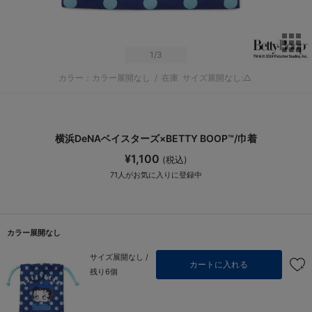
サ
1
/3
カラー：カラー展開なし
/
在庫
サイズ展開なし:△
横浜DeNAベイスターズ×BETTY BOOP™/巾着
¥1,100
(税込)
71
人がお気に入りに登録中
カラー展開なし
サイズ展開なし /
カートに入れる
残り6個