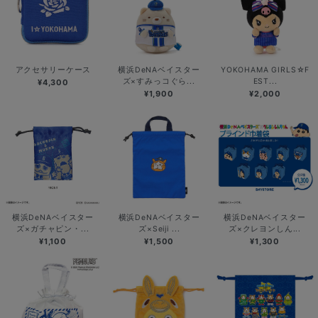
アクセサリーケース
横浜DeNAベイスター
YOKOHAMA GIRLS☆F
ズ×すみっコぐら...
EST...
¥4,300
¥1,900
¥2,000
横浜DeNAベイスター
横浜DeNAベイスター
横浜DeNAベイスター
ズ×ガチャピン・...
ズ×Seiji ...
ズ×クレヨンしん...
¥1,100
¥1,500
¥1,300