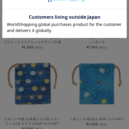
NEW
NEW
YOKOHAMA STAR☆NIGHT 2026/
ラフスタイル選手グッズ第3弾/フラ
ブラインドユニフォームデザイン巾着
ットポーチ
¥1,300
¥1,100
(税込)
(税込)
てぬぐい巾着/お面屋さん/DB.スター
てぬぐい巾着/花火/BART＆CHAPY
マン＆DB.キララ＆BART＆CHAPY
¥1,000
(税込)
¥1,000
(税込)