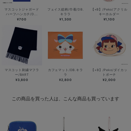
マスコットジャガード
フェイス総柄/巾着/DB.
【+B】/Peko/アクリル
ハーフハンカチ/D...
キララ
キーホルダー
¥700
¥1,300
¥1,100
マスコット刺繍マフラ
カフェマット/DB.キラ
【+B】/Peko/ダイカッ
ー/BART
ラ
トポーチ
¥3,800
¥2,800
¥2,000
この商品を買った人は、こんな商品も買っています