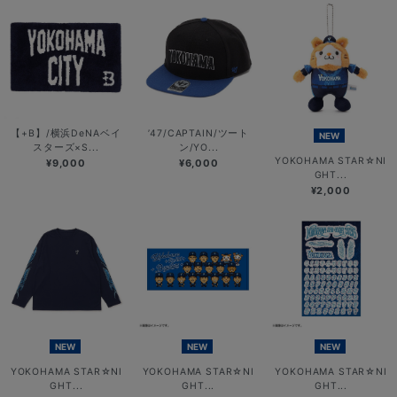
【+B】/横浜DeNAベイ
’47/CAPTAIN/ツート
NEW
スターズ×S...
ン/YO...
YOKOHAMA STAR☆NI
¥9,000
¥6,000
GHT...
¥2,000
NEW
NEW
NEW
YOKOHAMA STAR☆NI
YOKOHAMA STAR☆NI
YOKOHAMA STAR☆NI
GHT...
GHT...
GHT...