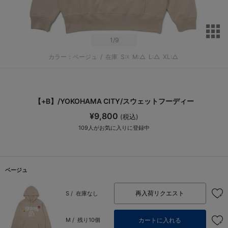
サ
1
/9
カラー：ベージュ
/
在庫
S:☓
M:△
L:△
XL:△
【+B】/YOKOHAMA CITY/スウェットフーディー
¥9,800
(税込)
109
人がお気に入りに登録中
ベージュ
再入荷リクエスト
S /
在庫なし
カートに入れる
M /
残り10個