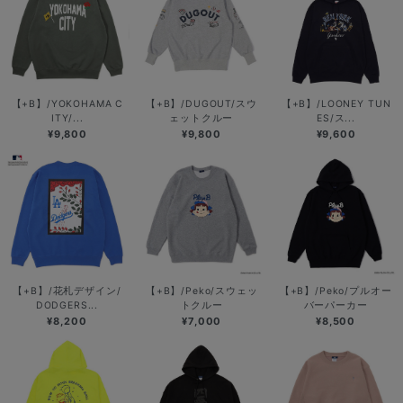
【+B】/YOKOHAMA C
【+B】/DUGOUT/スウ
【+B】/LOONEY TUN
ITY/...
ェットクルー
ES/ス...
¥9,800
¥9,800
¥9,600
【+B】/花札デザイン/
【+B】/Peko/スウェッ
【+B】/Peko/プルオー
DODGERS...
トクルー
バーパーカー
¥8,200
¥7,000
¥8,500