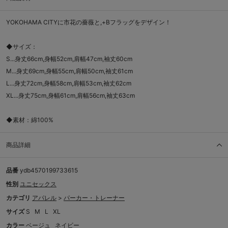
YOKOHAMA CITYに市花の薔薇と,+Bフラッグをデザイン！
◆サイズ：
S...身丈66cm,身幅52cm,肩幅47cm,袖丈60cm
M...身丈69cm,身幅55cm,肩幅50cm,袖丈61cm
L...身丈72cm,身幅58cm,肩幅53cm,袖丈62cm
XL...身丈75cm,身幅61cm,肩幅56cm,袖丈63cm
◆素材：綿100%
商品詳細
品番
ydb4570199733615
性別
ユニセックス
カテゴリ
アパレル
>
パーカー・トレーナー
サイズ
S
M
L
XL
カラー
ベージュ
ネイビー