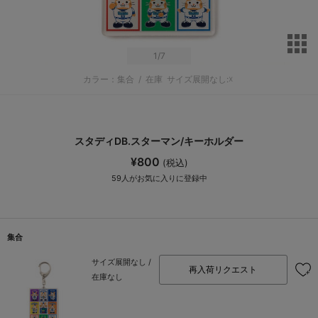
サ
1
/7
カラー：集合
/
在庫
サイズ展開なし:☓
スタディDB.スターマン/キーホルダー
¥800
(税込)
59
人がお気に入りに登録中
集合
サイズ展開なし /
再入荷リクエスト
在庫なし