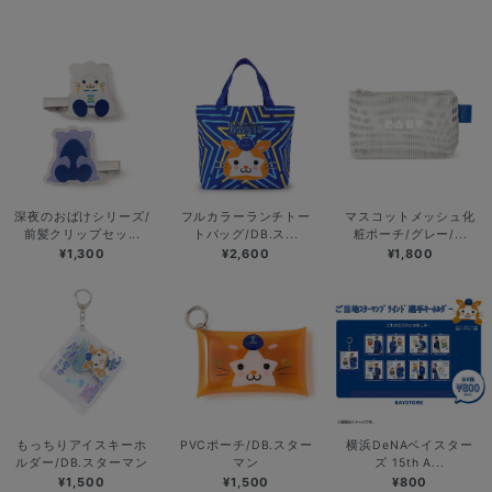
深夜のおばけシリーズ/
フルカラーランチトー
マスコットメッシュ化
前髪クリップセッ...
トバッグ/DB.ス...
粧ポーチ/グレー/...
¥1,300
¥2,600
¥1,800
もっちりアイスキーホ
PVCポーチ/DB.スター
横浜DeNAベイスター
ルダー/DB.スターマン
マン
ズ 15th A...
¥1,500
¥1,500
¥800