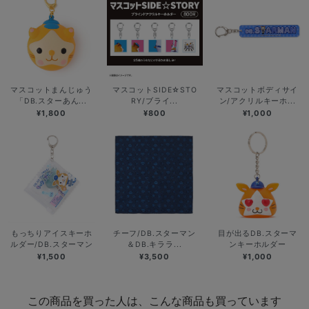
マスコットまんじゅう
マスコットSIDE☆STO
マスコットボディサイ
「DB.スターあん...
RY/ブライ...
ン/アクリルキーホ...
¥1,800
¥800
¥1,000
もっちりアイスキーホ
チーフ/DB.スターマン
目が出るDB.スターマ
ルダー/DB.スターマン
＆DB.キララ...
ンキーホルダー
¥1,500
¥3,500
¥1,000
この商品を買った人は、こんな商品も買っています