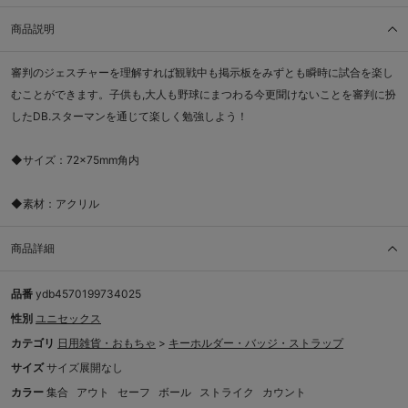
商品説明
審判のジェスチャーを理解すれば観戦中も掲示板をみずとも瞬時に試合を楽し
むことができます。子供も,大人も野球にまつわる今更聞けないことを審判に扮
したDB.スターマンを通じて楽しく勉強しよう！
◆サイズ：72×75mm角内
◆素材：アクリル
商品詳細
品番
ydb4570199734025
性別
ユニセックス
カテゴリ
日用雑貨・おもちゃ
>
キーホルダー・バッジ・ストラップ
サイズ
サイズ展開なし
カラー
集合
アウト
セーフ
ボール
ストライク
カウント