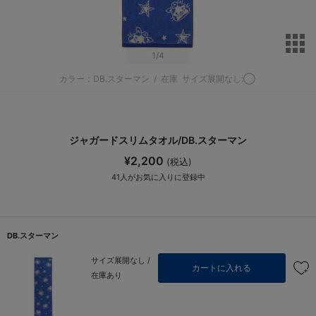
サ
1
/4
カラー：DB.スターマン
/
在庫
サイズ展開なし:◯
ジャガードスリムタオル/DB.スターマン
¥2,200
(税込)
41
人がお気に入りに登録中
DB.スターマン
サイズ展開なし /
カートに入れる
在庫あり