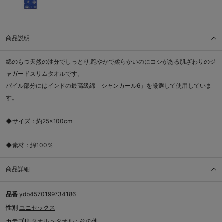
商品説明
綿のもつ天然の油分でしっとり,艶やかで柔らかいのにコシがある肌ざわりのジ
ャガードスリムタオルです。
パイル部分にはインドの最高級綿「シャンカール6」を厳選して使用していま
す。
◆サイズ：約25×100cm
◆素材：綿100％
商品詳細
品番
ydb4570199734186
性別
ユニセックス
カテゴリ
タオル
>
タオル：その他