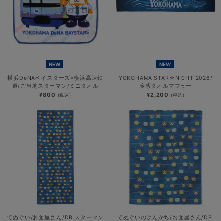
NEW
NEW
横浜DeNAベイスターズ×横浜高速鉄
YOKOHAMA STAR☆NIGHT 2026/
道/ご当地スターマン/ミニタオル
冷感タオルマフラー
¥800
¥2,200
(税込)
(税込)
てぬぐい/お面屋さん/DB.スターマン
てぬぐいのはんかち/お面屋さん/DB.