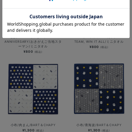
横浜DeNAベイスターズ 15th
2026シーズンスローガン/BE A
ANNIVERSARY/おきがえご当地スタ
TEAM, WIN IT ALL/ミニタオル
ーマン/ミニタオル
¥800
(税込)
¥800
(税込)
小布/肉まん/BART＆CHAPY
小布/青海波/BART＆CHAPY
¥1,300
¥1,300
(税込)
(税込)