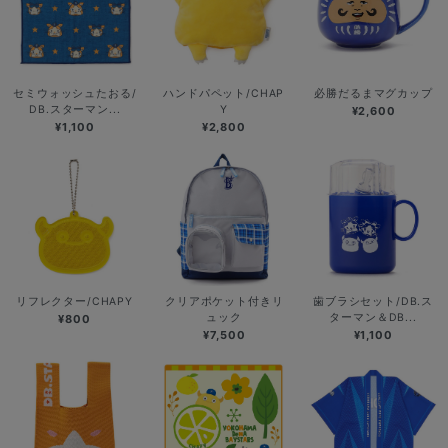
セミウォッシュたおる/
ハンドパペット/CHAP
必勝だるまマグカップ
DB.スターマン...
Y
¥2,600
¥1,100
¥2,800
リフレクター/CHAPY
クリアポケット付きリ
歯ブラシセット/DB.ス
ュック
ターマン＆DB...
¥800
¥7,500
¥1,100