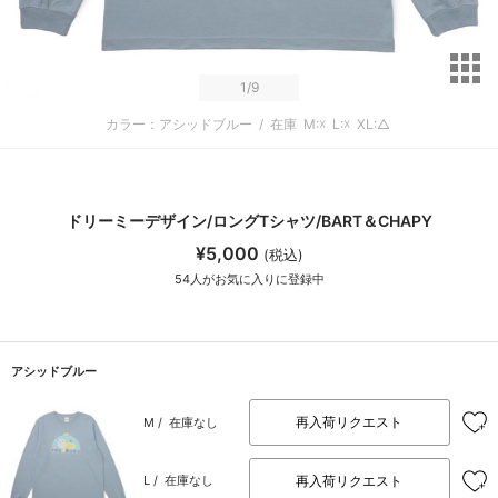
サ
1
/9
カラー：アシッドブルー
/
在庫
M:☓
L:☓
XL:△
ドリーミーデザイン/ロングTシャツ/BART＆CHAPY
¥5,000
(税込)
54
人がお気に入りに登録中
アシッドブルー
再入荷リクエスト
M /
在庫なし
再入荷リクエスト
L /
在庫なし