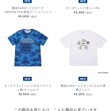
NEW
NEW
横浜DeNAベイスターズ
キッズTシャツ/Bシンボル
×MOONEYES/発泡プリントTシャツ
¥3,200
(税込)
¥5,000
(税込)
NEW
NEW
キッズドライTシャツ/カモフラージ
横浜DeNAベイスターズ×ケロロ軍
ュ柄/チームロゴ
曹/Tシャツ
¥3,500
¥4,200
(税込)
(税込)
この商品を見た人は、こんな商品も見ています