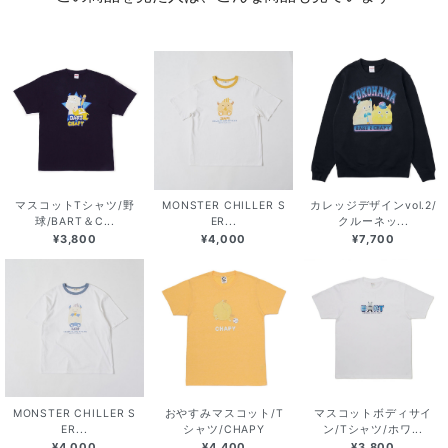
マスコットTシャツ/野
MONSTER CHILLER S
カレッジデザインvol.2/
球/BART＆C...
ER...
クルーネッ...
¥3,800
¥4,000
¥7,700
MONSTER CHILLER S
おやすみマスコット/T
マスコットボディサイ
ER...
シャツ/CHAPY
ン/Tシャツ/ホワ...
¥4,000
¥4,400
¥3,800