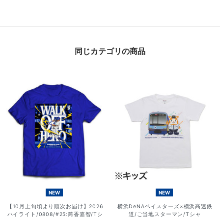
同じカテゴリの商品
NEW
NEW
【10月上旬頃より順次お届け】2026
横浜DeNAベイスターズ×横浜高速鉄
ハイライト/0808/#25:筒香嘉智/Tシ
道/ご当地スターマン/Tシャ