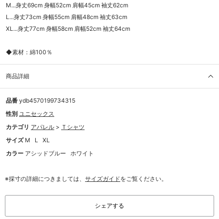
M...身丈69cm 身幅52cm 肩幅45cm 袖丈62cm
L...身丈73cm 身幅55cm 肩幅48cm 袖丈63cm
XL...身丈77cm 身幅58cm 肩幅52cm 袖丈64cm
◆素材：綿100％
商品詳細
品番
ydb4570199734315
性別
ユニセックス
カテゴリ
アパレル
>
Ｔシャツ
サイズ
M
L
XL
カラー
アシッドブルー
ホワイト
※採寸の詳細につきましては、
サイズガイド
をご覧ください。
シェアする