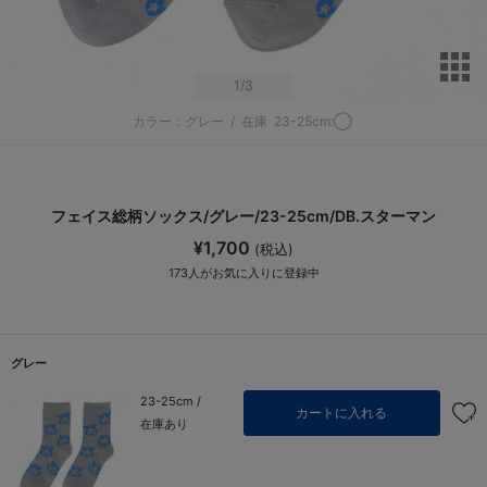
サ
1
/3
カラー：グレー
/
在庫
23-25cm:◯
フェイス総柄ソックス/グレー/23-25cm/DB.スターマン
¥1,700
(税込)
173
人がお気に入りに登録中
グレー
23-25cm /
カートに入れる
在庫あり