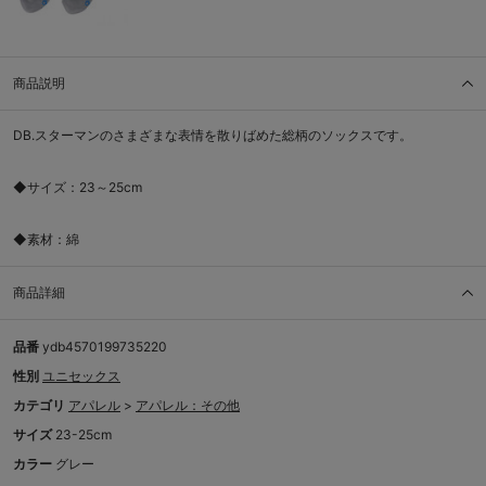
商品説明
DB.スターマンのさまざまな表情を散りばめた総柄のソックスです。
◆サイズ：23～25cm
◆素材：綿
商品詳細
品番
ydb4570199735220
性別
ユニセックス
カテゴリ
アパレル
>
アパレル：その他
サイズ
23-25cm
カラー
グレー