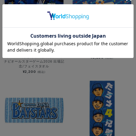
横浜DeNAベイスターズ×PEZ/フェイ
NEW
スタオル/DB.スターマン
【10月上旬頃より順次お届け】マイ
¥2,200
(税込)
ナビオールスターゲーム2026 出場記
念/フェイスタオル
¥2,200
(税込)