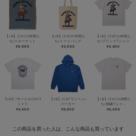
【+B】/CATの仲間た
【+B】/CATの仲間た
【+B】/CATの仲間た
ち/スローケット
ち/トートバッグ
ち/プリントTシャツ
¥9,800
¥3,000
¥4,400
【+B】/サークルCAT/T
【+B】/CATワッペン/
【+B】/CATの仲間た
シャツ
パーカー
ち/刺繍Tシャ...
¥4,400
¥6,800
¥4,400
この商品を買った人は、こんな商品も買っています