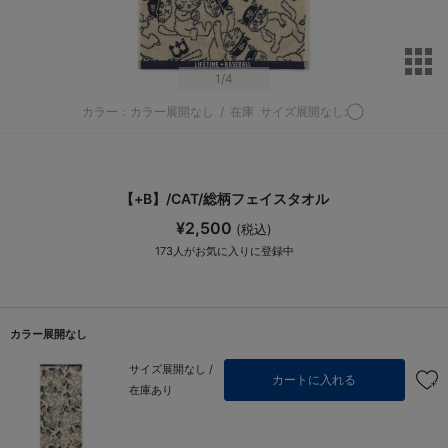
サ
1
/4
カラー：カラー展開なし
/
在庫
サイズ展開なし:◯
【+B】/CAT/総柄フェイスタオル
¥2,500
(税込)
173
人がお気に入りに登録中
カラー展開なし
サイズ展開なし /
カートに入れる
在庫あり