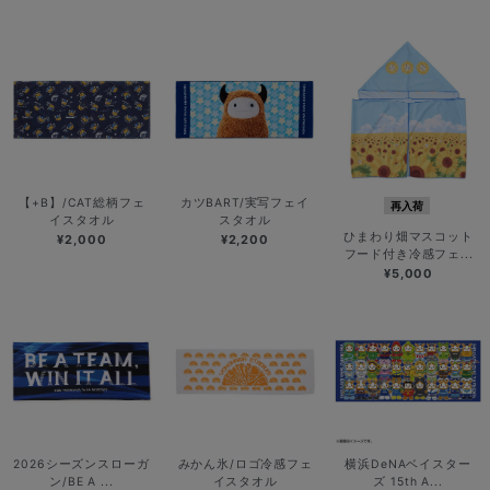
【+B】/CAT総柄フェ
カツBART/実写フェイ
再入荷
イスタオル
スタオル
ひまわり畑マスコット
¥2,000
¥2,200
フード付き冷感フェ...
¥5,000
2026シーズンスローガ
みかん氷/ロゴ冷感フェ
横浜DeNAベイスター
ン/BE A ...
イスタオル
ズ 15th A...