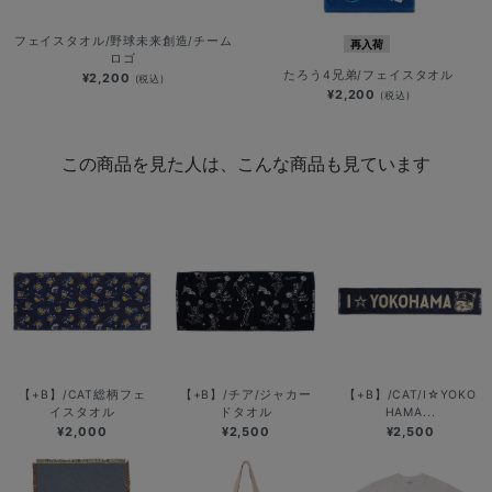
フェイスタオル/野球未来創造/チーム
再入荷
ロゴ
たろう4兄弟/フェイスタオル
¥2,200
(税込)
¥2,200
(税込)
この商品を見た人は、こんな商品も見ています
【+B】/CAT総柄フェ
【+B】/チア/ジャカー
【+B】/CAT/I☆YOKO
イスタオル
ドタオル
HAMA...
¥2,000
¥2,500
¥2,500