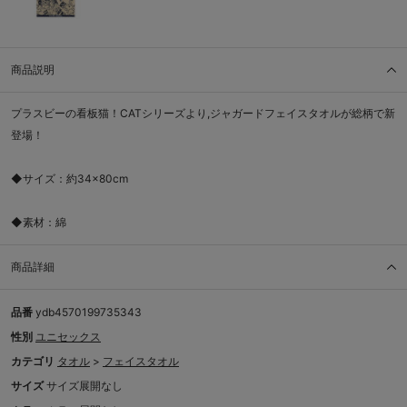
商品説明
プラスビーの看板猫！CATシリーズより,ジャガードフェイスタオルが総柄で新
登場！
◆サイズ：約34×80cm
◆素材：綿
商品詳細
品番
ydb4570199735343
性別
ユニセックス
カテゴリ
タオル
>
フェイスタオル
サイズ
サイズ展開なし