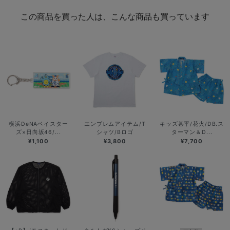
この商品を買った人は、こんな商品も買っています
横浜DeNAベイスター
エンブレムアイテム/T
キッズ甚平/花火/DB.ス
ズ×日向坂46/...
シャツ/Bロゴ
ターマン＆D...
¥1,100
¥3,800
¥7,700