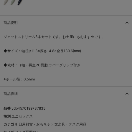
商品説明
ジェットストリーム3本セットです。お土産にもおすすめです。
◆サイズ：軸径φ11.3×厚さ14.8×全長139.6(mm)
◆素材：（軸）再生PC樹脂,ラバーグリップ付き
※ボール径：0.5mm
商品詳細
品番
ydb4570199737835
性別
ユニセックス
カテゴリ
日用雑貨・おもちゃ
>
文房具・デスク用品