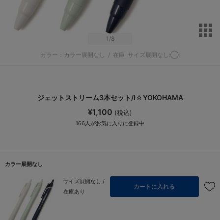
サ
1
/8
カラー：カラー展開なし
/
在庫
サイズ展開なし:◯
ジェットストリーム3本セット/I☆YOKOHAMA
¥1,100
(税込)
166
人がお気に入りに登録中
カラー展開なし
サイズ展開なし /
カートに入れる
在庫あり