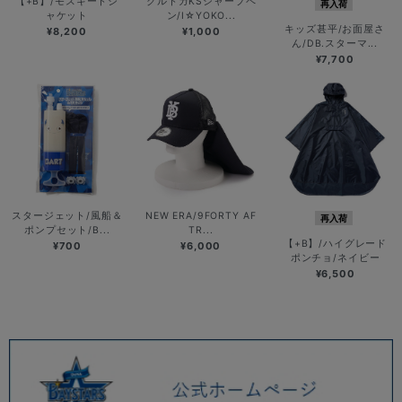
【+B】/モスキートジ
クルトガKSシャープペ
再入荷
ャケット
ン/I☆YOKO...
キッズ甚平/お面屋さ
¥8,200
¥1,000
ん/DB.スターマ...
¥7,700
スタージェット/風船＆
NEW ERA/9FORTY AF
再入荷
ポンプセット/B...
TR...
【+B】/ハイグレード
¥700
¥6,000
ポンチョ/ネイビー
¥6,500