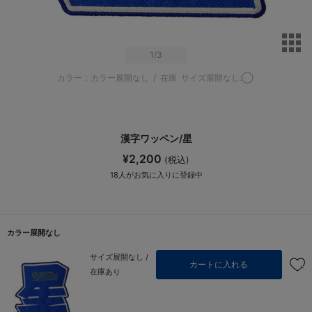
サ
1
/3
カラー：カラー展開なし
/
在庫
サイズ展開なし:◯
漢字ワッペン/星
¥2,200
(税込)
18
人がお気に入りに登録中
カラー展開なし
サイズ展開なし /
カートに入れる
在庫あり