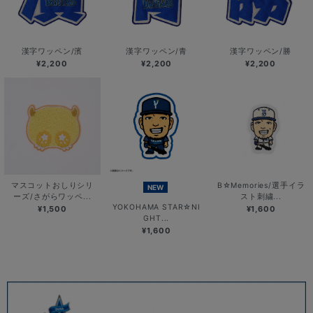
漢字ワッペン/濱
漢字ワッペン/青
漢字ワッペン/勝
¥2,200
¥2,200
¥2,200
マスコットおしりシリ
B☆Memories/選手イラ
NEW
ーズ/さがらワッペ...
スト刺繍...
YOKOHAMA STAR☆NI
¥1,500
¥1,600
GHT...
¥1,600