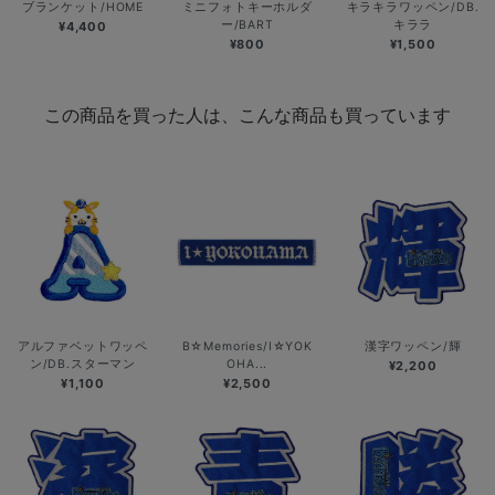
ブランケット/HOME
ミニフォトキーホルダ
キラキラワッペン/DB.
ー/BART
キララ
¥4,400
¥800
¥1,500
この商品を買った人は、こんな商品も買っています
アルファベットワッペ
B☆Memories/I☆YOK
漢字ワッペン/輝
ン/DB.スターマン
OHA...
¥2,200
¥1,100
¥2,500