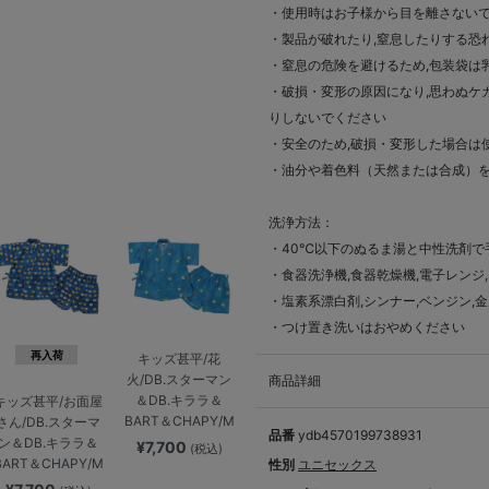
・使用時はお子様から目を離さない
・製品が破れたり,窒息したりする恐
・窒息の危険を避けるため,包装袋は
・破損・変形の原因になり,思わぬケ
りしないでください
・安全のため,破損・変形した場合は
・油分や着色料（天然または合成）を
洗浄方法：
・40℃以下のぬるま湯と中性洗剤で
・食器洗浄機,食器乾燥機,電子レンジ
・塩素系漂白剤,シンナー,ベンジン
・つけ置き洗いはおやめください
再入荷
キッズ甚平/花
火/DB.スターマン
商品詳細
＆DB.キララ＆
キッズ甚平/お面屋
BART＆CHAPY/M
さん/DB.スターマ
品番
ydb4570199738931
ン＆DB.キララ＆
¥7,700
(税込)
BART＆CHAPY/M
性別
ユニセックス