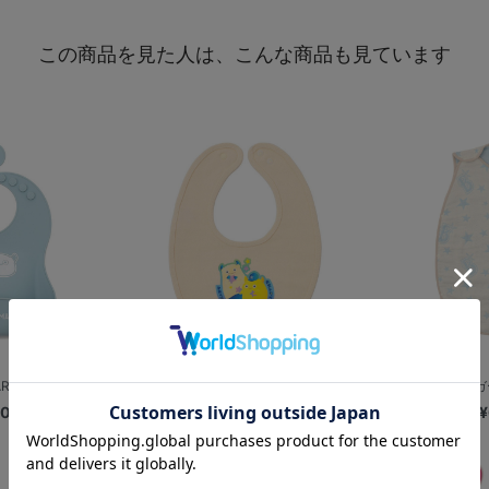
この商品を見た人は、こんな商品も見ています
RT＆CHAPY
ドリーミーデザイン/ベビースタイ/BA...
ベビーガ
00
¥2,000
¥