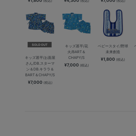
¥1,800
¥4,300
¥7,000
(税込)
(税込)
(税込)
SOLD OUT
キッズ甚平/花
ベビースタイ/野球
火/BART＆
未来創造
CHAPY/S
キッズ甚平/お面屋
¥1,800
(税込)
さん/DB.スターマ
¥7,000
(税込)
ン＆DB.キララ＆
BART＆CHAPY/S
¥7,000
(税込)