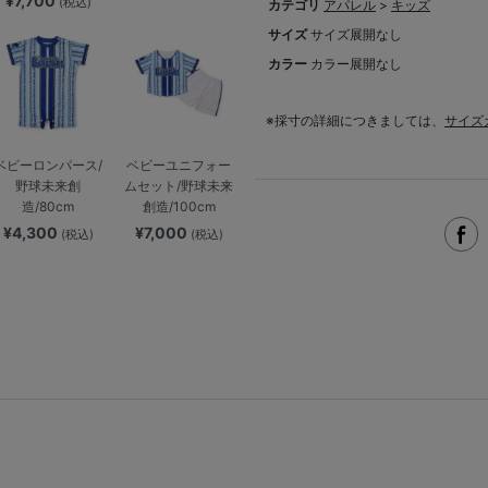
¥7,700
(税込)
カテゴリ
アパレル
>
キッズ
サイズ
サイズ展開なし
カラー
カラー展開なし
※採寸の詳細につきましては、
サイズ
ベビーロンパース/
ベビーユニフォー
野球未来創
ムセット/野球未来
造/80cm
創造/100cm
¥4,300
¥7,000
(税込)
(税込)