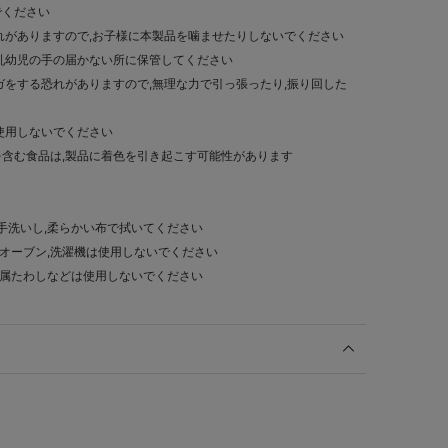
でください
れがありますので,お子様に本製品を噛ませたりしないでください
乳幼児の手の届かない所に保管してください
ガをする恐れがありますので,無理な力で引っ張ったり,振り回した
使用しないでください
含む食品は,製品に着色を引き起こす可能性があります
手洗いし,柔らかい布で拭いてください
,オーブン,洗濯機は使用しないでください
,金属たわしなどは使用しないでください