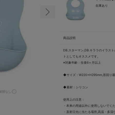
在庫あり
次の画像
商品説明
DB.スターマン,DB.キララのイラ
トとしてもオススメです。
※対象年齢：生後6ヶ月以上
◆サイズ：W220×H295mm,首回り最
◆素材：シリコン
展開なし:◯
使用上の注意：
・本来の用途以外に使用しないでく
・直射日光に当たる場所,高温・多湿