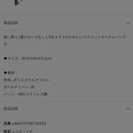
商品説明
星に乗り,1番のポーズをしたDB.キララがかわいいマスコットキーチェーンで
す。
◆サイズ：W12×H9×D3.5cm
◆素材：
本体...ポリエステル,ナイロン
ボールチェーン...鉄
バッジ：ABS,ステンレス鋼
商品詳細
品番
ydb4570199739334
性別
ユニセックス