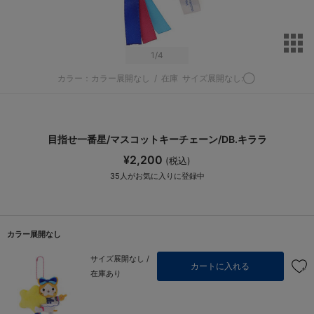
サ
1
/4
カラー：カラー展開なし
/
在庫
サイズ展開なし:◯
目指せ一番星/マスコットキーチェーン/DB.キララ
¥2,200
(税込)
35
人がお気に入りに登録中
カラー展開なし
サイズ展開なし /
カートに入れる
在庫あり