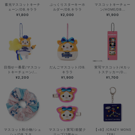
蓄光マスコットキーチ
ぷっくりスターキーホ
マスコットキーチェー
ェーン/DB.キララ
ルダー/DB.キララ
ン/HOME/DB...
¥1,800
¥2,000
¥1,900
目指せ一番星/マスコッ
だんごマスコット/DB.
実写マスコット/4カッ
トキーチェーン/...
キララ
トステッカー/D...
¥2,200
¥1,900
¥1,700
マスコット和小物/シュ
マスコット実写/前髪ク
【+B】/CRAZY MONS
シュ/DB.スタ...
リップ/2個セッ...
TER/...