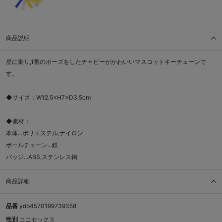
商品説明
星に乗り,1番のポーズをしたチャピーがかわいいマスコットキーチェーンで
す。
◆サイズ：W12.5×H7×D3.5cm
◆素材：
本体...ポリエステル,ナイロン
ボールチェーン...鉄
バッジ...ABS,ステンレス鋼
商品詳細
品番
ydb4570199739358
性別
ユニセックス