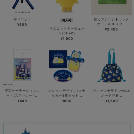
飾りバット
動くステージトラック
再入荷
ポーチ/DB.スタ...
¥600
マスコットキーチェー
¥2,400
ン/CHAPY
¥1,900
実写セーラーレインコ
カレッジデザイン/ステ
カレッジデザインvol.2/
ート/ステッカー4...
ッカー3枚セット...
ポーチ巾着...
¥800
¥900
¥1,600