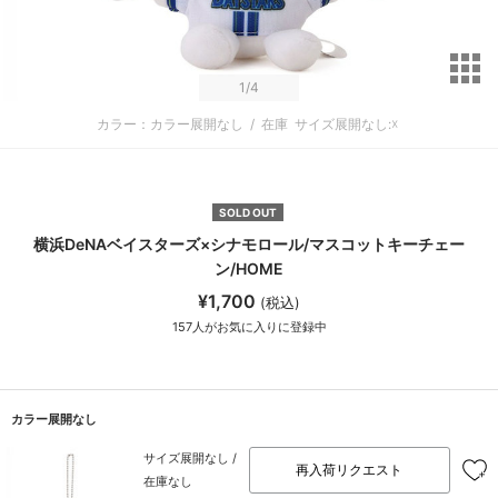
サ
1
/4
カラー：カラー展開なし
/
在庫
サイズ展開なし:☓
SOLD OUT
横浜DeNAベイスターズ×シナモロール/マスコットキーチェー
ン/HOME
¥1,700
(税込)
157
人がお気に入りに登録中
カラー展開なし
サイズ展開なし /
再入荷リクエスト
在庫なし