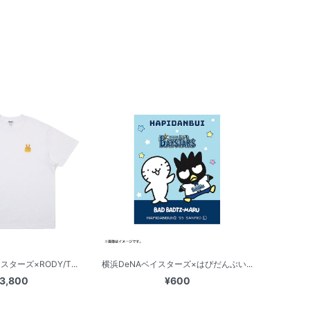
ターズ×RODY/T...
横浜DeNAベイスターズ×はぴだんぶい...
3,800
¥600