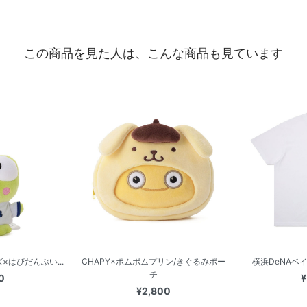
この商品を見た人は、こんな商品も見ています
×はぴだんぶい...
CHAPY×ポムポムプリン/きぐるみポー
横浜DeNAベイス
チ
0
¥
¥2,800