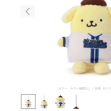
前の画像
カラー：カラー展開なし
/
在庫
サイズ