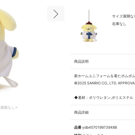
サイズ展開なし
次の画像
在庫なし
商品説明
新ホームユニフォームを着たポムポ
©2025 SANRIO CO., LTD. APPROVA
◆素材：ポリウレタン,ポリエステル
展開なし:☓
商品詳細
品番
ydb4570199739488