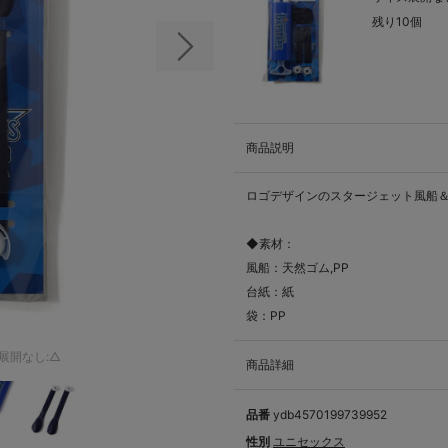
残り10個
次の画像
商品説明
ロゴデザインのスタージェット風船＆
◆素材：
風船：天然ゴム,PP
台紙：紙
袋：PP
展開なし:△
商品詳細
品番
ydb4570199739952
性別
ユニセックス