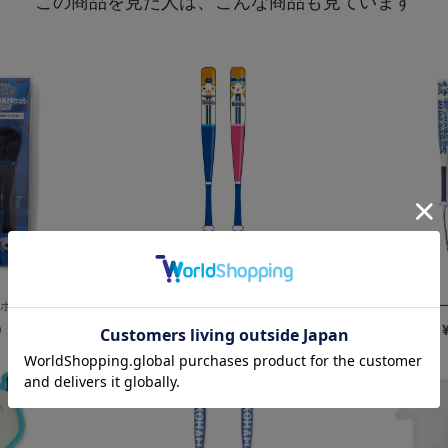
この商品を見た人は、こんな商品も見ています
ンプセット/B...
カンフーバット/DB.スターマン＆DB...
カンフー
0
¥1,100