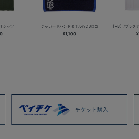
繍Tシャツ
ジャガードハンドタオル/YDBロゴ
【+B】/プラク
00
¥1,100
¥