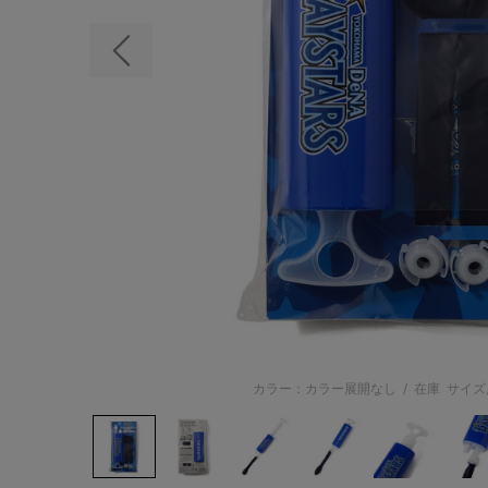
前の画像
カラー：カラー展開なし
/
在庫
サイズ