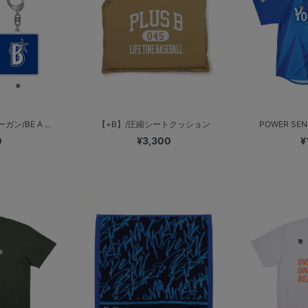
ン/BE A ...
【+B】/圧縮シートクッション
POWER SE
0
¥3,300
¥