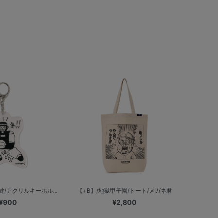
健/アクリルキーホル...
【+B】/地獄甲子園/トート/メガネ君
¥900
¥2,800