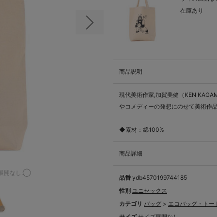
在庫あり
次の画像
商品説明
現代美術作家,加賀美健（KEN KA
やコメディーの発想にのせて美術作
◆素材：綿100%
商品詳細
展開なし:◯
品番
ydb4570199744185
性別
ユニセックス
カテゴリ
バッグ
>
エコバッグ・トー
サイズ
サイズ展開なし