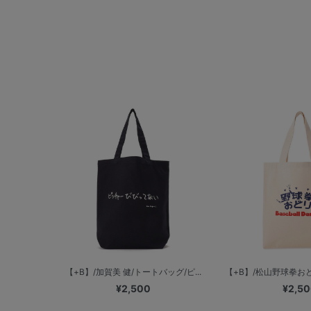
【+B】/加賀美 健/トートバッグ/ピ...
【+B】/松山野球拳お
¥2,500
¥2,5