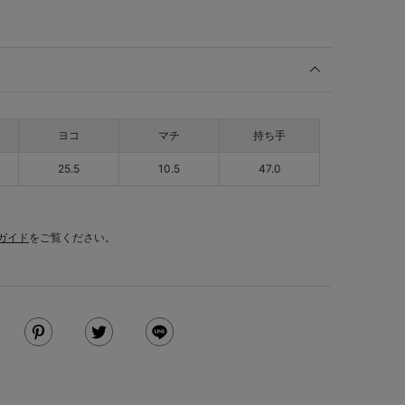
ヨコ
マチ
持ち手
25.5
10.5
47.0
ガイド
をご覧ください。