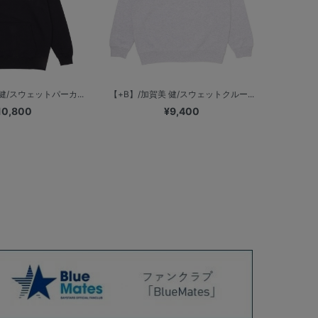
健/スウェットパーカ...
【+B】/加賀美 健/スウェットクルー...
10,800
¥9,400