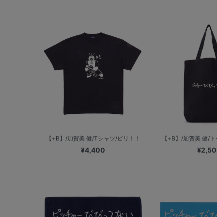
【+B】/加賀美 健/Tシャツ/ビリ！！
【+B】/加賀美 健/ト
¥4,400
¥2,5