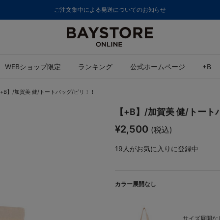
ご注文集中による発送についてのお知らせ
WEBショップ限定
ランキング
公式ホームページ
+B
+B】/加賀美 健/トートバッグ/ビリ！！
【+B】/加賀美 健/トー
¥2,500
(税込)
19
人がお気に入りに登録中
カラー展開なし
サイズ展開なし