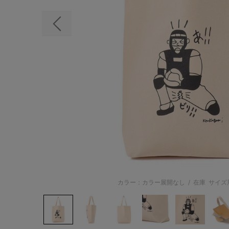
前の画像
カラー：カラー展開なし
/
在庫
サイズ