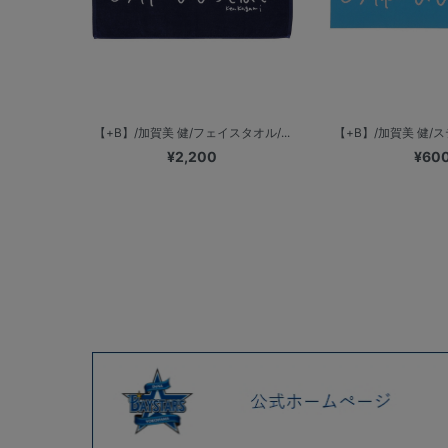
【+B】/加賀美 健/フェイスタオル/...
【+B】/加賀美 健/ス
¥2,200
¥60