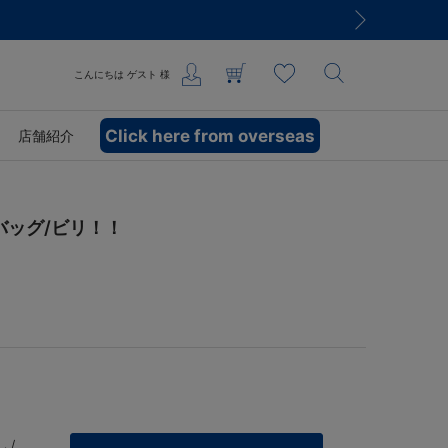
こんにちは
ゲスト
様
Click here from overseas
店舗紹介
トバッグ/ビリ！！
 /