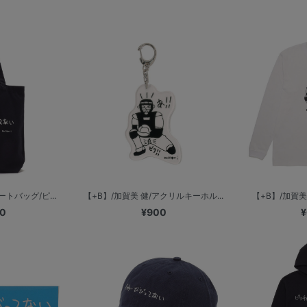
ートバッグ/ピ...
【+B】/加賀美 健/アクリルキーホル...
【+B】/加賀美 
00
¥900
¥