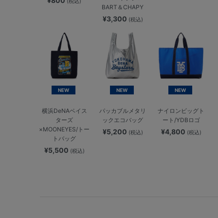
¥800
(税込)
BART＆CHAPY
¥3,300
(税込)
NEW
NEW
NEW
横浜DeNAベイス
パッカブルメタリ
ナイロンビッグト
ターズ
ックエコバッグ
ート/YDBロゴ
×MOONEYES/トー
¥5,200
¥4,800
(税込)
(税込)
トバッグ
¥5,500
(税込)