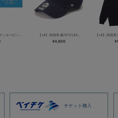
テッカー/ピッ...
【+B】/加賀美 健/’47/CLEA...
【+B】/加賀美 
0
¥4,800
¥