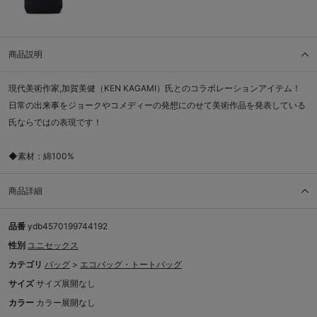
商品説明
現代美術作家,加賀美健（KEN KAGAMI）氏とのコラボレーションアイテム！
日常の出来事をジョークやコメディーの発想にのせて美術作品を発表している
氏ならではの表現です！
◆素材：綿100%
商品詳細
品番
ydb4570199744192
性別
ユニセックス
カテゴリ
バッグ
>
エコバッグ・トートバッグ
サイズ
サイズ展開なし
カラー
カラー展開なし