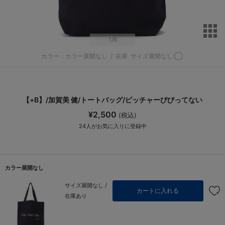
サ
1
/6
カラー：カラー展開なし
/
在庫
サイズ展開なし:◯
【+B】/加賀美 健/トートバッグ/ピッチャーびびってない
¥2,500
(税込)
24
人がお気に入りに登録中
カラー展開なし
サイズ展開なし /
カートに入れる
在庫あり