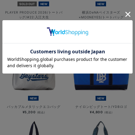
SOLD OUT
NEW
NEW
PLAYER PRODUCE 2026/トートバ
横浜DeNAベイスターズ
ッグ/#22:入江大生
×MOONEYES/トートバッグ
¥3,000
¥5,500
(税込)
(税込)
NEW
NEW
パッカブルメタリックエコバッグ
ナイロンビッグトート/YDBロゴ
¥5,200
¥4,800
(税込)
(税込)