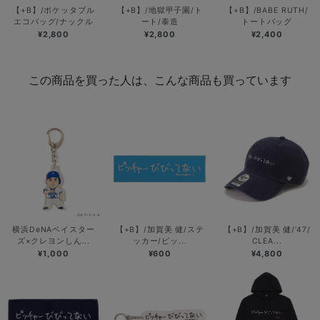
【+B】/ポケッタブル
【+B】/地獄甲子園/ト
【+B】/BABE RUTH/
エコバッグ/ナックル
ート/泰造
トートバッグ
¥2,800
¥2,800
¥2,400
この商品を買った人は、こんな商品も買っています
横浜DeNAベイスター
【+B】/加賀美 健/ステ
【+B】/加賀美 健/’47/
ズ×クレヨンしん...
ッカー/ピッ...
CLEA...
¥1,000
¥600
¥4,800