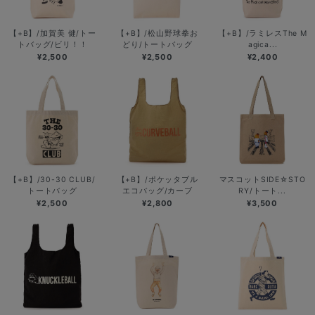
【+B】/加賀美 健/トー
【+B】/松山野球拳お
【+B】/ラミレスThe M
トバッグ/ビリ！！
どり/トートバッグ
agica...
¥2,500
¥2,500
¥2,400
【+B】/30-30 CLUB/
【+B】/ポケッタブル
マスコットSIDE☆STO
トートバッグ
エコバッグ/カーブ
RY/トート...
¥2,500
¥2,800
¥3,500