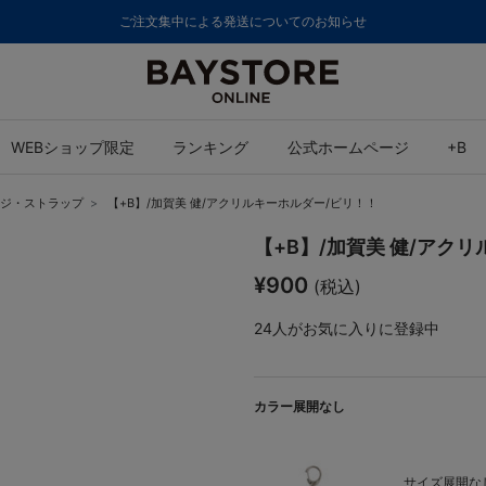
ご注文集中による発送についてのお知らせ
WEBショップ限定
ランキング
公式ホームページ
+B
ジ・ストラップ
【+B】/加賀美 健/アクリルキーホルダー/ビリ！！
【+B】/加賀美 健/アク
¥900
(税込)
24
人がお気に入りに登録中
カラー展開なし
サイズ展開なし