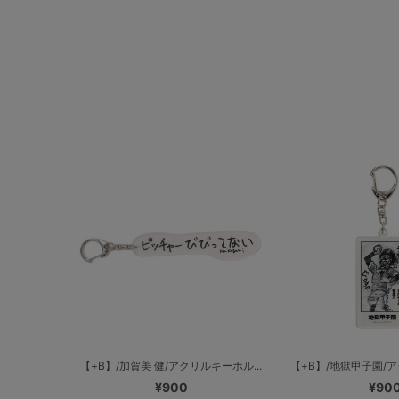
【+B】/加賀美 健/アクリルキーホル...
【+B】/地獄甲子園/ア
¥900
¥90