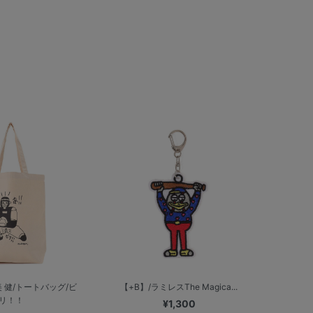
美 健/トートバッグ/ビ
【+B】/ラミレスThe Magica...
リ！！
¥1,300