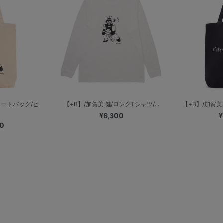
トートバッグ/ビ
【+B】/加賀美 健/ロングTシャツ/...
【+B】/加賀美 
！
¥6,300
¥
00