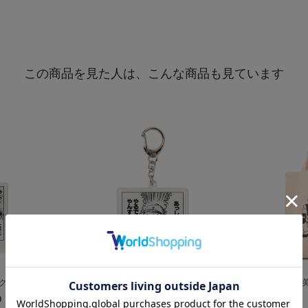
この商品を見た人は、こんな商品も見ています
クリルキーホル...
【+B】/地獄甲子園/アクリルキーホル...
【+B】/加賀
0
¥900