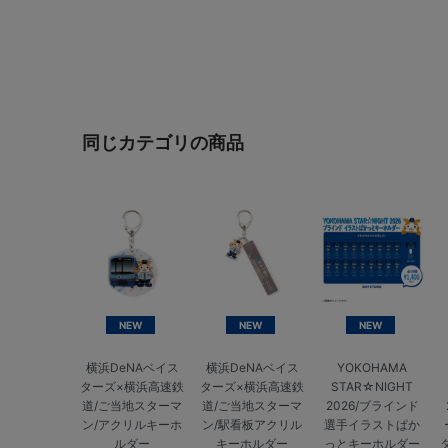
同じカテゴリの商品
NEW
NEW
NEW
横浜DeNAベイス
横浜DeNAベイス
YOKOHAMA
ターズ×横浜高速鉄
ターズ×横浜高速鉄
STAR☆NIGHT
道/ご当地スターマ
道/ご当地スターマ
2026/ブラインド
ン/アクリルキーホ
ン/駅看板アクリル
選手イラストぱか
ルダー
キーホルダー
っとキーホルダー