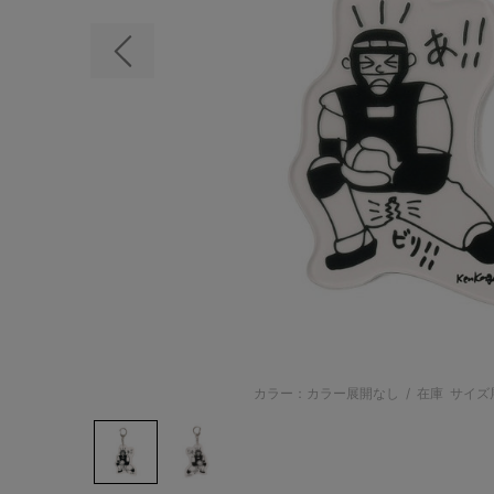
前の画像
カラー：カラー展開なし
/
在庫
サイズ