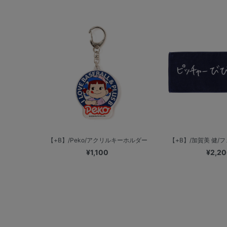
【+B】/Peko/アクリルキーホルダー
【+B】/加賀美 健/フ
¥1,100
¥2,2