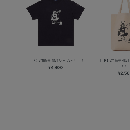
【+B】/加賀美 健/Tシャツ/ビリ！！
【+B】/加賀美 健/
リ！
¥4,400
¥2,5