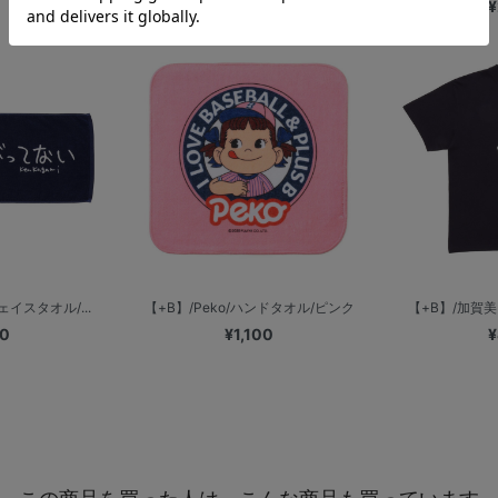
¥
ェイスタオル/...
【+B】/Peko/ハンドタオル/ピンク
【+B】/加賀美
00
¥1,100
¥