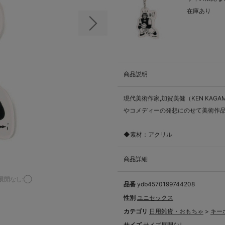
在庫あり
次の画像
商品説明
現代美術作家,加賀美健（KEN KA
やコメディーの発想にのせて美術作
◆素材：アクリル
商品詳細
展開なし:◯
品番
ydb4570199744208
性別
ユニセックス
カテゴリ
日用雑貨・おもちゃ
>
キー
サイズ
サイズ展開なし