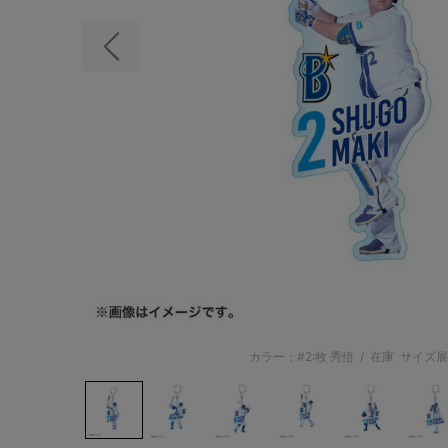
前の画像
カラー：#2:牧 秀悟
/
在庫
サイズ展