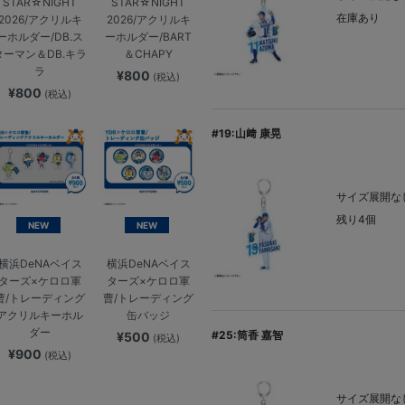
STAR☆NIGHT
STAR☆NIGHT
在庫あり
2026/アクリルキ
2026/アクリルキ
ーホルダー/DB.ス
ーホルダー/BART
ターマン＆DB.キラ
＆CHAPY
ラ
¥800
(税込)
¥800
(税込)
#19:山﨑 康晃
サイズ展開なし
残り4個
NEW
NEW
横浜DeNAベイス
横浜DeNAベイス
ターズ×ケロロ軍
ターズ×ケロロ軍
曹/トレーディング
曹/トレーディング
アクリルキーホル
缶バッジ
ダー
#25:筒香 嘉智
¥500
(税込)
¥900
(税込)
サイズ展開なし