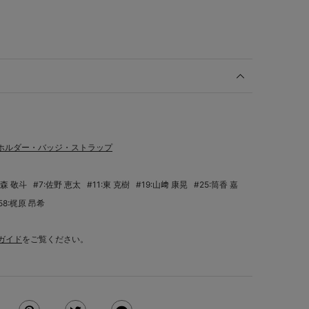
ホルダー・バッジ・ストラップ
:森 敬斗
#7:佐野 恵太
#11:東 克樹
#19:山﨑 康晃
#25:筒香 嘉
58:梶原 昂希
ガイド
をご覧ください。