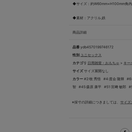
◆サイズ：約W60mm×H100mm角内
◆素材：アクリル,鉄
商品詳細
品番
ydb4570199746172
性別
ユニセックス
カテゴリ
日用雑貨・おもちゃ
>
キー
サイズ
サイズ展開なし
カラー
#2:牧 秀悟
#4:度会 隆輝
#6
智
#45:森原 康平
#51:宮﨑 敏郎
#
※採寸の詳細につきましては、
サイズ