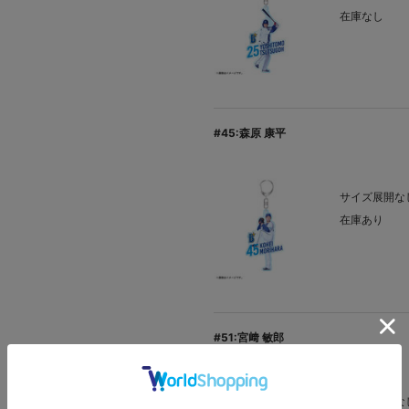
在庫なし
#45:森原 康平
サイズ展開なし
在庫あり
#51:宮﨑 敏郎
サイズ展開なし