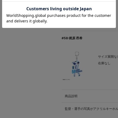
在庫なし
#58:梶原 昂希
サイズ展開なし
在庫なし
商品説明
監督・選手の写真がアクリルキーホ