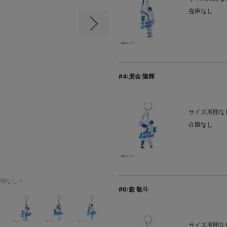
在庫なし
次の画像
#4:度会 隆輝
サイズ展開なし
在庫なし
開なし:☓
#6:森 敬斗
サイズ展開なし