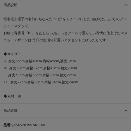
商品説明
蝦名達夫選手の名前にちなんだ“エビ"をモチーフにした,遊び心たっぷりのプロ
デュースグッズ。
お腹に背番号「61」をあしらい,ちょっとクールで愛らしい表情に仕上げたマス
コットデザインは,毎日の生活の可愛いアクセントにぴったりです！
◆サイズ：
S...身丈65cm,身幅49cm,肩幅42cm,袖丈19cm
M...身丈69cm,身幅52cm,肩幅46cm,袖丈20cm
L...身丈73cm,身幅55cm,肩幅50cm,袖丈22cm
XL...身丈77cm,身幅58cm,肩幅54cm,袖丈24cm
◆素材：綿
商品詳細
品番
ydb4570199746349