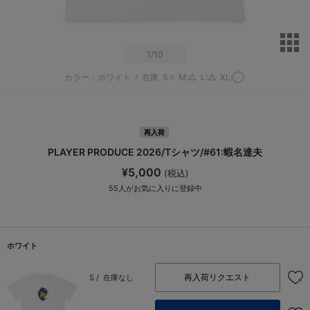
サ
1
/10
カラー：ホワイト
/
在庫
S:☓
M:△
L:△
XL:◯
再入荷
PLAYER PRODUCE 2026/Tシャツ/#61:蝦名達夫
¥5,000
(税込)
55
人がお気に入りに登録中
ホワイト
再入荷リクエスト
S /
在庫なし