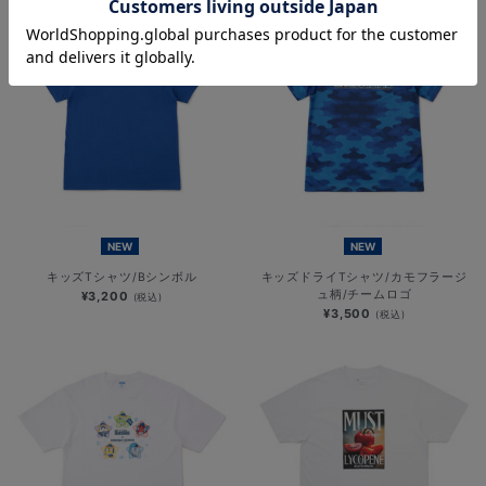
NEW
NEW
キッズTシャツ/Bシンボル
キッズドライTシャツ/カモフラージ
ュ柄/チームロゴ
¥3,200
(税込)
¥3,500
(税込)