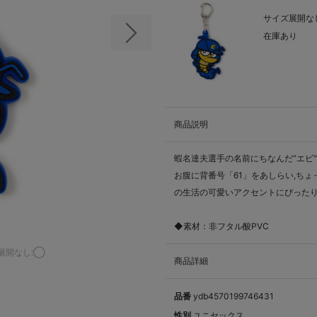
サイズ展開なし
在庫あり
次の画像
商品説明
蝦名達夫選手の名前にちなんだ“エビ
お腹に背番号「61」をあしらい,ち
の生活の可愛いアクセントにぴった
◆素材：非フタル酸PVC
展開なし:◯
商品詳細
品番
ydb4570199746431
性別
ユニセックス