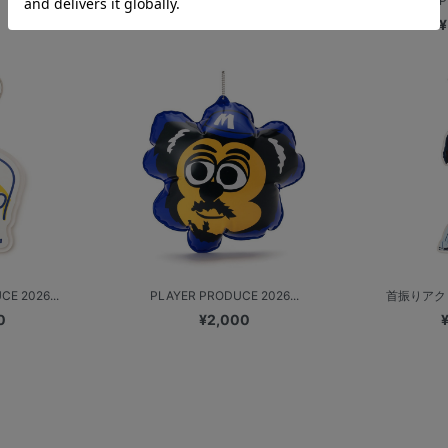
PLAYER P
¥
E 2026...
PLAYER PRODUCE 2026...
首振りアク
0
¥2,000