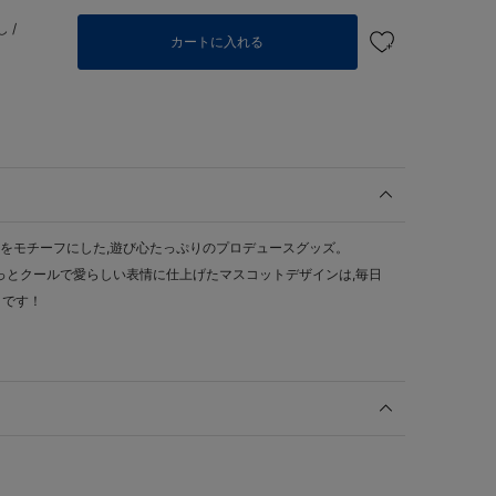
 /
カートに入れる
"をモチーフにした,遊び心たっぷりのプロデュースグッズ。
ょっとクールで愛らしい表情に仕上げたマスコットデザインは,毎日
りです！