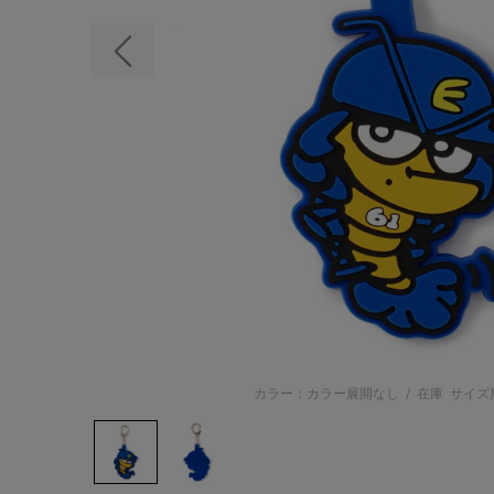
前の画像
カラー：カラー展開なし
/
在庫
サイズ