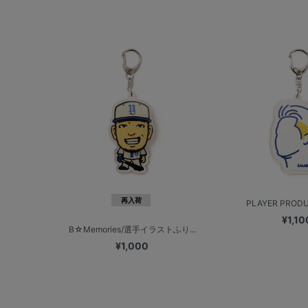
再入荷
PLAYER PRODUC
¥1,10
B☆Memories/選手イラストふり...
¥1,000