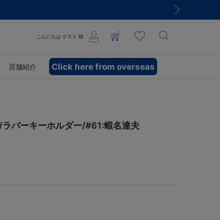
こんにちは
ゲスト
様
Click here from overseas
店舗紹介
026/ラバーキーホルダー/#61:蝦名達夫