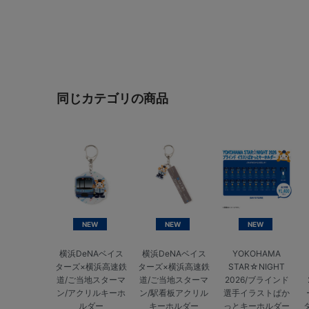
同じカテゴリの商品
NEW
NEW
NEW
横浜DeNAベイス
横浜DeNAベイス
YOKOHAMA
ターズ×横浜高速鉄
ターズ×横浜高速鉄
STAR☆NIGHT
道/ご当地スターマ
道/ご当地スターマ
2026/ブラインド
ン/アクリルキーホ
ン/駅看板アクリル
選手イラストぱか
ルダー
キーホルダー
っとキーホルダー