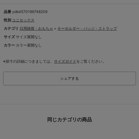
品番
ydb4570199748206
性別
ユニセックス
カテゴリ
日用雑貨・おもちゃ
>
キーホルダー・バッジ・ストラップ
サイズ
サイズ展開なし
カラー
カラー展開なし
※採寸の詳細につきましては、
サイズガイド
をご覧ください。
シェアする
同じカテゴリの商品