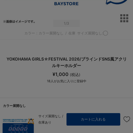
サ
1
/3
カラー：カラー展開なし
/
在庫
サイズ展開なし:◯
YOKOHAMA GIRLS☆FESTIVAL 2026/ブラインドSNS風アクリ
ルキーホルダー
¥1,000
(税込)
18
人がお気に入りに登録中
カラー展開なし
サイズ展開なし /
カートに入れる
在庫あり