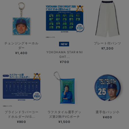
チェンジングキーホル
プレート付パンツ
NEW
ダー
¥7,200
YOKOHAMA STAR☆NI
¥1,400
GHT...
¥700
ブラインドラバーコー
ラフスタイル選手グッ
選手缶バッジ小
ドホルダー/VIS...
ズ第2弾/PVCポーチ
¥400
¥900
¥1,500