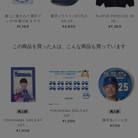
推しに推されて選手グ
選手イラスト/’47/CLE
PLAYER PRODUCE 20
ッズ/巾着/DB.キララ
AN UP...
25...
¥1,100
¥4,800
¥7,200
この商品を買った人は、こんな商品も買っています
YOKOHAMA GIRLS☆F
再入荷
再入荷
EST...
YOKOHAMA GIRLS☆F
選手缶バッジ大
¥1,000
EST...
¥700
¥1,000