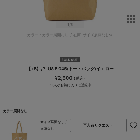
サ
1
/6
カラー：カラー展開なし
/
在庫
サイズ展開なし:☓
SOLD OUT
【+B】/PLUS B 045/トートバッグ/イエロー
¥2,500
(税込)
35
人がお気に入りに登録中
カラー展開なし
サイズ展開なし /
再入荷リクエスト
在庫なし