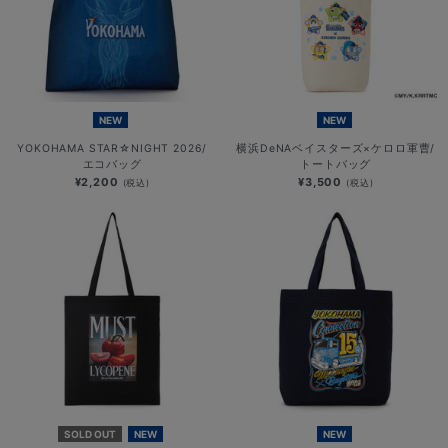
NEW
NEW
YOKOHAMA STAR☆NIGHT 2026/
横浜DeNAベイスターズ×ケロロ軍曹/
エコバッグ
トートバッグ
¥2,200
¥3,500
(税込)
(税込)
SOLD OUT
NEW
NEW