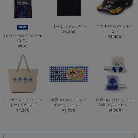
【+B】/Tシャツ045
’47/HITCH/VSR/ネイ
NEW
ビー
¥4,400
YOKOHAMA STAR☆NI
¥5,400
GHT...
¥800
バンザイレイン/マリン
横浜DeNAベイスター
深夜のおばけシリーズ/
トート/DB.ス...
ズ×オリックス・...
前髪クリップセッ...
¥4,200
¥2,200
¥1,300