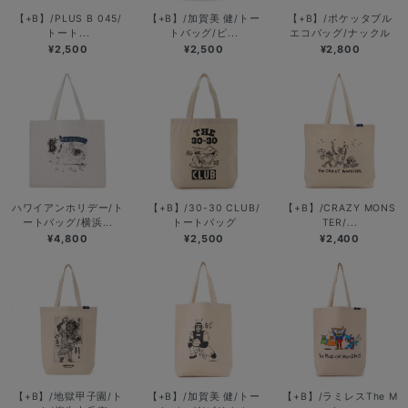
【+B】/PLUS B 045/
【+B】/加賀美 健/トー
【+B】/ポケッタブル
トート...
トバッグ/ピ...
エコバッグ/ナックル
¥2,500
¥2,500
¥2,800
ハワイアンホリデー/ト
【+B】/30-30 CLUB/
【+B】/CRAZY MONS
ートバッグ/横浜...
トートバッグ
TER/...
¥4,800
¥2,500
¥2,400
【+B】/地獄甲子園/ト
【+B】/加賀美 健/トー
【+B】/ラミレスThe M