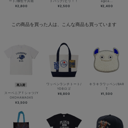
ート/柳生十兵衛
トバッグ/ビリ！！
agica...
¥2,800
¥2,500
¥2,400
この商品を買った人は、こんな商品も買っています
ワッペンランチトート/
キラキラワッペン/BAR
再入荷
YDBロゴ
T
スーベニアＴシャツ/Y
¥6,800
¥1,500
OKOHAMA045
¥3,500