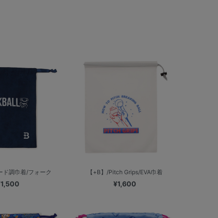
エード調巾着/フォーク
【+B】/Pitch Grips/EVA巾着
¥1,500
¥1,600