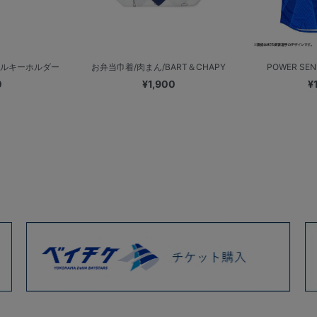
アクリルキーホルダー
お弁当巾着/肉まん/BART＆CHAPY
POWER SE
0
¥1,900
¥