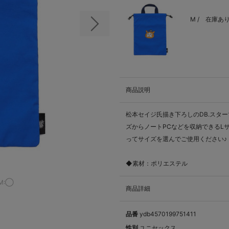
M /
在庫あ
次の画像
商品説明
松本セイジ氏描き下ろしのDB.スタ
ズからノートPCなどを収納できるL
ってサイズを選んでご使用ください♪
◆素材：ポリエステル
M:◯
商品詳細
品番
ydb4570199751411
性別
ユニセックス