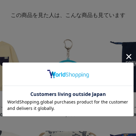
この商品を見た人は、こんな商品も見ています
Seiji ...
横浜DeNAベイスターズ×Seiji ...
【+B】/ス
00
¥2,000