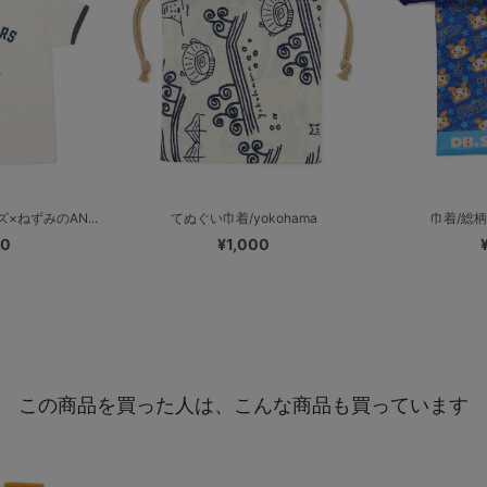
×ねずみのAN...
てぬぐい巾着/yokohama
巾着/総柄
00
¥1,000
この商品を買った人は、こんな商品も買っています