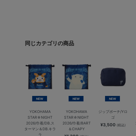
同じカテゴリの商品
NEW
NEW
NEW
YOKOHAMA
YOKOHAMA
ジップポーチ/Yロ
STAR☆NIGHT
STAR☆NIGHT
ゴ
2026/巾着/DB.ス
2026/巾着/BART
¥3,500
(税込)
ターマン＆DB.キラ
＆CHAPY
ラ