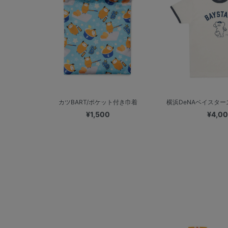
カツBART/ポケット付き巾着
横浜DeNAベイスターズ
¥1,500
¥4,0