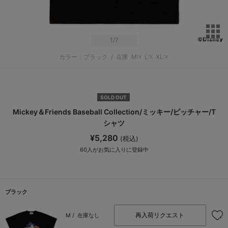
サ
1
/7
カラー：ブラック
/
在庫
M:☓
L:☓
XL:☓
SOLD OUT
Mickey＆Friends Baseball Collection/ミッキー/ピッチャー/T
シャツ
¥5,280
(税込)
60
人がお気に入りに登録中
ブラック
再入荷リクエスト
M /
在庫なし