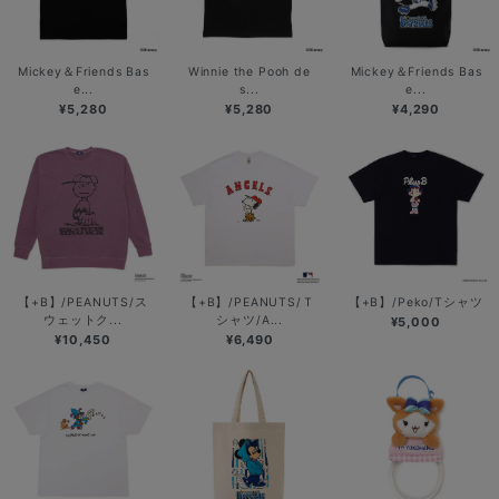
Mickey＆Friends Bas
Winnie the Pooh de
Mickey＆Friends Bas
e...
s...
e...
¥5,280
¥5,280
¥4,290
【+B】/PEANUTS/ス
【+B】/PEANUTS/Ｔ
【+B】/Peko/Tシャツ
ウェットク...
シャツ/A...
¥5,000
¥10,450
¥6,490