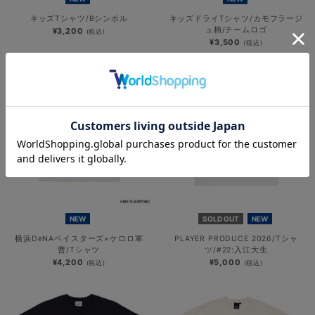
キッズTシャツ/Bシンボル
キッズドライTシャツ/カモフラージ
ュ柄/チームロゴ
¥3,200
(税込)
¥3,500
(税込)
NEW
SOLD OUT
NEW
横浜DeNAベイスターズ×ケロロ軍
PLAYER PRODUCE 2026/Tシャ
曹/Tシャツ
ツ/#22:入江大生
¥4,200
¥5,000
(税込)
(税込)