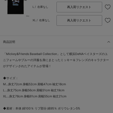
再入荷リクエスト
L /
在庫なし
再入荷リクエスト
XL /
在庫なし
商品説明
「Mickey&Friends Baseball Collection」として横浜DeNAベイスターズのユ
ニフォームやブルーの洋服を身にまとったミッキー＆フレンズのキャラクター
がデザインされたアイテムが登場！
◆サイズ：
M...身丈72cm 身幅52cm 肩幅47cm 袖丈18cm
L...身丈75cm 身幅56cm 肩幅51cm 袖丈19cm
XL...身丈78cm 身幅61cm 肩幅55cm 袖丈21cm
◆素材：本体 綿100％ リブ部分 綿95％ ポリウレタン5%