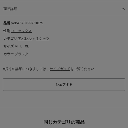
商品詳細
品番
ydb4570199751879
性別
ユニセックス
カテゴリ
アパレル
>
Ｔシャツ
サイズ
M
L
XL
カラー
ブラック
※採寸の詳細につきましては、
サイズガイド
をご覧ください。
シェアする
同じカテゴリの商品