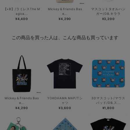
【+B】/ラミレスThe M
Mickey＆Friends Bas
マスコットタオルハン
agica...
e...
ガー/DB.キララ
¥4,400
¥4,290
¥3,200
この商品を買った人は、こんな商品も買っています
Mickey＆Friends Bas
YOKOHAMA MAP/Tシ
3Dマスコット/マウス
e...
ャツ
パッド/DB.ス...
¥4,290
¥3,600
¥1,800