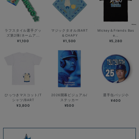
ラフスタイル選手グッ
マジックタオル/BART
Mickey＆Friends Bas
ズ第2弾/ネームア...
＆CHAPY
e...
¥1,100
¥1,500
¥5,280
ひっつきマスコット/T
2026開幕ビジュアル/
選手缶バッジ小
シャツ/BART
ステッカー
¥400
¥3,800
¥500