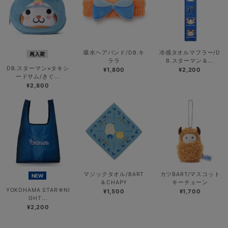
吸水ヘアバンド/DB.キ
冷感タオルマフラー/D
再入荷
ララ
B.スターマン＆...
DB.スターマン×タキシ
¥1,800
¥2,200
ードサム/きぐ...
¥2,800
マジックタオル/BART
カツBART/マスコット
NEW
＆CHAPY
キーチェーン
YOKOHAMA STAR☆NI
¥1,500
¥1,700
GHT...
¥2,200