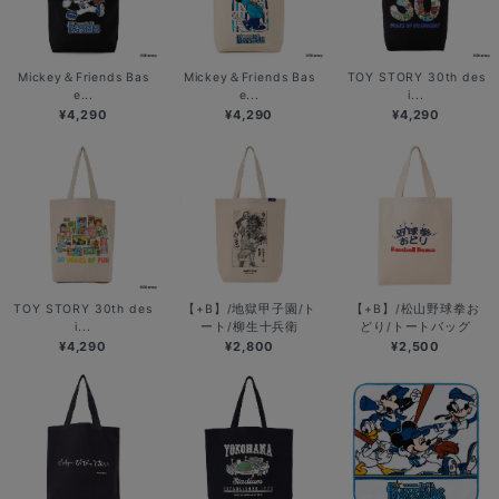
Mickey＆Friends Bas
Mickey＆Friends Bas
TOY STORY 30th des
e...
e...
i...
¥4,290
¥4,290
¥4,290
TOY STORY 30th des
【+B】/地獄甲子園/ト
【+B】/松山野球拳お
i...
ート/柳生十兵衛
どり/トートバッグ
¥4,290
¥2,800
¥2,500