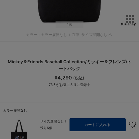
サ
1
/6
カラー：カラー展開なし
/
在庫
サイズ展開なし:△
Mickey＆Friends Baseball Collection/ミッキー＆フレンズ/ト
ートバッグ
¥4,290
(税込)
73
人がお気に入りに登録中
カラー展開なし
サイズ展開なし /
カートに入れる
残り6個