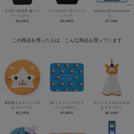
【+B】/加賀美 健/トー
ハマスタグッズ/トート
Mickey＆Friends Bas
トバッグ/ピ...
バッグ
e...
¥2,500
¥2,400
¥1,760
この商品を買った人は、こんな商品も買っています
低反発チェアパッド/D
3Dマスコット/マウス
ポケッタブルタオル/D
B.スターマン
パッド/DB.ス...
B.スターマン
¥2,000
¥1,800
¥2,200