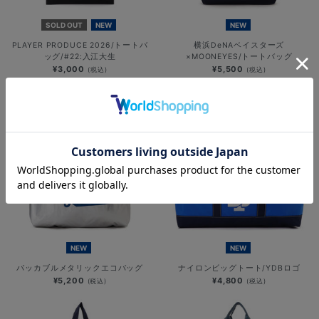
SOLD OUT
NEW
NEW
PLAYER PRODUCE 2026/トートバ
横浜DeNAベイスターズ
ッグ/#22:入江大生
×MOONEYES/トートバッグ
¥3,000
¥5,500
(税込)
(税込)
NEW
NEW
パッカブルメタリックエコバッグ
ナイロンビッグトート/YDBロゴ
¥5,200
¥4,800
(税込)
(税込)