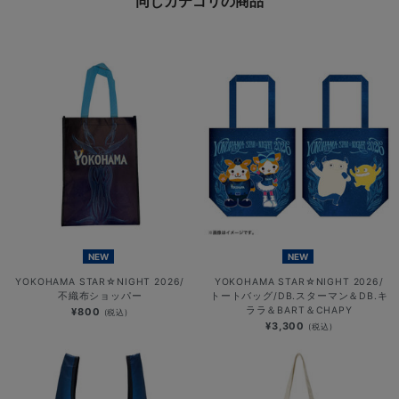
同じカテゴリの商品
NEW
NEW
YOKOHAMA STAR☆NIGHT 2026/
YOKOHAMA STAR☆NIGHT 2026/
不織布ショッパー
トートバッグ/DB.スターマン＆DB.キ
ララ＆BART＆CHAPY
¥800
(税込)
¥3,300
(税込)